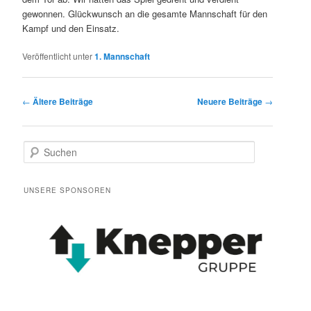
gewonnen. Glückwunsch an die gesamte Mannschaft für den
Kampf und den Einsatz.
Veröffentlicht unter
1. Mannschaft
Beitrags-
←
Ältere Beiträge
Neuere Beiträge
→
Navigation
S
u
c
h
UNSERE SPONSOREN
e
n