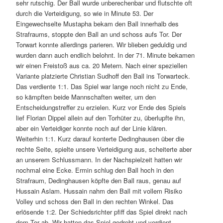
sehr rutschig. Der Ball wurde unberechenbar und flutschte oft
durch die Verteidigung, so wie in Minute 53. Der
Eingewechselte Mustapha bekam den Ball innerhalb des
Strafraums, stoppte den Ball an und schoss aufs Tor. Der
Torwart konnte allerdings parieren. Wir blieben geduldig und
wurden dann auch endlich belohnt. In der 71. Minute bekamen
wir einen Freistoß aus ca. 20 Metern. Nach einer speziellen
Variante platzierte Christian Sudhoff den Ball ins Torwarteck.
Das verdiente 1:1. Das Spiel war lange noch nicht zu Ende,
so kämpften beide Mannschaften weiter, um den
Entscheidungstreffer zu erzielen. Kurz vor Ende des Spiels
lief Florian Dippel allein auf den Torhüter zu, überlupfte ihn,
aber ein Verteidiger konnte noch auf der Linie klären.
Weiterhin 1:1. Kurz darauf konterte Dedinghausen über die
rechte Seite, spielte unsere Verteidigung aus, scheiterte aber
an unserem Schlussmann. In der Nachspielzeit hatten wir
nochmal eine Ecke. Ermin schlug den Ball hoch in den
Strafraum, Dedinghausen köpfte den Ball raus, genau auf
Hussain Aslam. Hussain nahm den Ball mit vollem Risiko
Volley und schoss den Ball in den rechten Winkel. Das
erlösende 1:2. Der Schiedsrichter pfiff das Spiel direkt nach
dem Tor ab. Wir hatten das Spiel gedreht und verdient