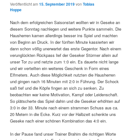
Veröffentlicht am
15. September 2019
von
Tobias
Hoppe
Nach dem erfolgreichen Saisonstart wollten wir in Geseke an
diesem Sonntag nachlegen und weitere Punkte sammeln. Die
Hausherren kamen allerdings besser ins Spiel und machten
von Beginn an Druck. In der fünften Minute kassierten wir
dann schon völlig unerwartet das erste Gegentor. Nach einem
verunglückten Rückpass lief der Geseker Stürmer allein auf
unser Tor zu und netzte zum 1:0 ein. Es dauerte nicht lange
und wir verteilten ein weiteres Geschenk in Form eines
Elfmeters. Auch diese Möglichkeit nutzten die Hausherren
und gingen nach 16 Minuten mit 2:0 in Führung. Der Schock
saß tief und die Köpfe fingen an sich zu senken. Zu
beobachten war keine Motivation, Kampf oder Leidenschaft.
So plätscherte das Spiel dahin und die Geseker erhöhten auf
3:0 in der 33. Minute nach einem strammen Schuss aus ca.
20 Metern in die Ecke. Kurz vor der Halbzeit schenkte uns
Geseke nach einer schönen Kombination das 4:0 ein.
In der Pause fand unser Trainer Brahim die richtigen Worte