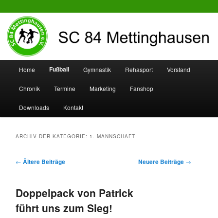
SC 84 Mettinghausen
Hauptmenü
Fußball
Home
Gymnastik
Rehasport
Vorstand
Zum
Zum
Chronik
Termine
Marketing
Fanshop
Inhalt
sekundären
Downloads
Kontakt
wechseln
Inhalt
wechseln
ARCHIV DER KATEGORIE:
1. MANNSCHAFT
Beitrags-
←
Ältere Beiträge
Neuere Beiträge
→
Navigation
Doppelpack von Patrick
führt uns zum Sieg!