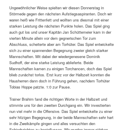
Ungewöhnlicher Weise spielten wir diesen Donnerstag in
Störmede gegen den nächsten Aufstiegsaspiranten. Doch wir
waren heiß wie Frittenfett und wollten uns diesmal mit einer
starken Leistung die nächsten Punkte holen. Das Spiel ging
auch gut los und unser Kapitän Jan Schüttemeier kam in der
vierten Minute allein vor dem gegnerischen Tor zum
Abschluss, scheiterte aber am Torhüter. Das Spiel entwickelte
sich zu einer spannenden Begegnung zweier gleich starker
Mannschaften. Mit dabei der wiedergenesene Dominik
Sudhoff, der eine starke Leistung ablieferte. Beide
Mannschaften kamen zu einigen Torchancen, doch das Spiel
blieb zunächst torlos. Erst kurz vor der Halbzeit konnten die
Hausherren dann doch in Führung gehen, nachdem Torhüter
Tobias Hoppe patzte. 1:0 zur Pause.
Trainer Brahim fand die richtigen Worte in der Halbzeit und
stimmte uns für den zweiten Durchgang ein. Wir investierten
nun viel mehr in die Offensive. Das Spiel entwickelte zu einer
sehr hitzigen Begegnung, in der beide Mannschaften sehr hart
in die Zweikämpfe gingen und alles versuchten den
Schiedsrichten zu beeinflussen. Wir wurden immer stärken