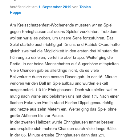
Veröffentlicht am
1. September 2019
von
Tobias
Hoppe
Am Kreisschützenfest-Wochenende mussten wir im Spiel
gegen Ehringhausen auf sechs Spieler verzichten. Trotzdem
wollten wir alles geben, um unsere Serie fortzuführen. Das
Spiel startete auch richtig gut für uns und Patrick Okoro hatte
gleich zweimal die Möglichkeit in den ersten drei Minuten die
Führung zu erzielen, verfehlte aber knapp. Weiter ging die
Partie, in der beide Mannschaften auf Augenhöhe mitspielten.
Viele Chancen gab es allerdings nicht, da es viele
Ballverluste durch den nassen Rasen gab. In der 16. Minute
verloren wir den Ball im Spielaufbau und wurden eiskalt
ausgekontert. 1:0 für Ehringhausen. Doch wir spielten weiter
mutig nach vorne und belohnten uns mit dem 1:1. Nach einer
flachen Ecke von Ermin stand Florian Dippel genau richtig
und netzte aus zehn Metern ein. Weiter ging das Spiel ohne
große Aktionen bis zur Pause.
In der zweiten Halbzeit wurde Ehringhausen immer besser
und erspielte sich mehrere Chancen durch viele lange Bälle.
In der 65. Minute erzielte Ehringhausen dann das 2:1.