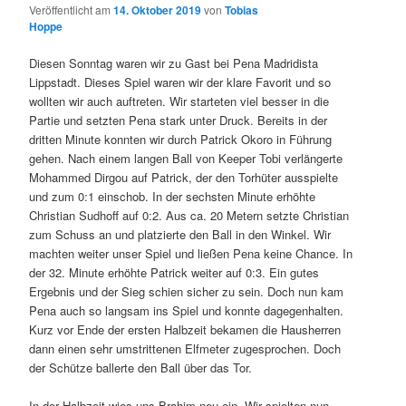
Veröffentlicht am
14. Oktober 2019
von
Tobias
Hoppe
Diesen Sonntag waren wir zu Gast bei Pena Madridista
Lippstadt. Dieses Spiel waren wir der klare Favorit und so
wollten wir auch auftreten. Wir starteten viel besser in die
Partie und setzten Pena stark unter Druck. Bereits in der
dritten Minute konnten wir durch Patrick Okoro in Führung
gehen. Nach einem langen Ball von Keeper Tobi verlängerte
Mohammed Dirgou auf Patrick, der den Torhüter ausspielte
und zum 0:1 einschob. In der sechsten Minute erhöhte
Christian Sudhoff auf 0:2. Aus ca. 20 Metern setzte Christian
zum Schuss an und platzierte den Ball in den Winkel. Wir
machten weiter unser Spiel und ließen Pena keine Chance. In
der 32. Minute erhöhte Patrick weiter auf 0:3. Ein gutes
Ergebnis und der Sieg schien sicher zu sein. Doch nun kam
Pena auch so langsam ins Spiel und konnte dagegenhalten.
Kurz vor Ende der ersten Halbzeit bekamen die Hausherren
dann einen sehr umstrittenen Elfmeter zugesprochen. Doch
der Schütze ballerte den Ball über das Tor.
In der Halbzeit wies uns Brahim neu ein. Wir spielten nun