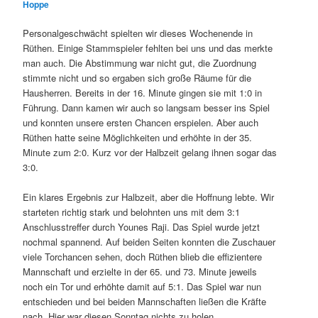
Hoppe
Personalgeschwächt spielten wir dieses Wochenende in
Rüthen. Einige Stammspieler fehlten bei uns und das merkte
man auch. Die Abstimmung war nicht gut, die Zuordnung
stimmte nicht und so ergaben sich große Räume für die
Hausherren. Bereits in der 16. Minute gingen sie mit 1:0 in
Führung. Dann kamen wir auch so langsam besser ins Spiel
und konnten unsere ersten Chancen erspielen. Aber auch
Rüthen hatte seine Möglichkeiten und erhöhte in der 35.
Minute zum 2:0. Kurz vor der Halbzeit gelang ihnen sogar das
3:0.
Ein klares Ergebnis zur Halbzeit, aber die Hoffnung lebte. Wir
starteten richtig stark und belohnten uns mit dem 3:1
Anschlusstreffer durch Younes Raji. Das Spiel wurde jetzt
nochmal spannend. Auf beiden Seiten konnten die Zuschauer
viele Torchancen sehen, doch Rüthen blieb die effizientere
Mannschaft und erzielte in der 65. und 73. Minute jeweils
noch ein Tor und erhöhte damit auf 5:1. Das Spiel war nun
entschieden und bei beiden Mannschaften ließen die Kräfte
nach. Hier war diesen Sonntag nichts zu holen.