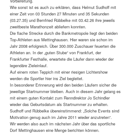
Vorbereitung.
Wie sonst ist es auch zu erklären, dass Helmut Sudhoff mit
einer Zeit von 03 Stunden 27 Minuten und 35 Sekunden
(03.27.35) und Bernfried Rübbelke mit 03.42.26 ihre jeweils
zweitbeste Marathonzeit abliefern konnten.
Die flache Strecke durch die Bankmetropole liegt den beiden
Top-Athleten aus Mettinghausen. Hier waren sie schon im
Jahr 2008 erfolgreich. Über 300.000 Zuschauer feuerten die
Athleten an. In der „guten Stube“ von Frankfurt, der
Frankfurter Festhalle, erwartete die Läufer dann wieder der
legendäre Zieleinlauf.
Auf einem roten Teppich mit einer riesigen Lichtershow
werden die Sportler hier ins Ziel begleitet.
In besonderer Erinnerung wird den beiden Läufern sicher die
jeweilige Startnummer bleiben. Auch in diesem Jahr gelang es
mit einem guten Kontakt zum Renndirektor Jo Schindler
wieder das Geburtsdatum als Startnummer zu erhalten.
Sudhoff und Rübbelke übereinstimmend: „Solche Events sind
Motivation genug auch im Jahre 2011 wieder anzutreten“.
Wir werden also auch im nächsten Jahr über das sportliche
Dorf Mettinghausen eine Menge berichten können.