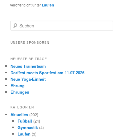
Veröffentlicht unter
Laufen
S
u
c
h
UNSERE SPONSOREN
e
n
NEUESTE BEITRÄGE
Neues Trainerteam
Dorffest meets Sportfest am 11.07.2026
Neue Yoga-Einheit
Ehrung
Ehrungen
KATEGORIEN
Aktuelles
(202)
Fußball
(24)
Gymnastik
(4)
Laufen
(3)