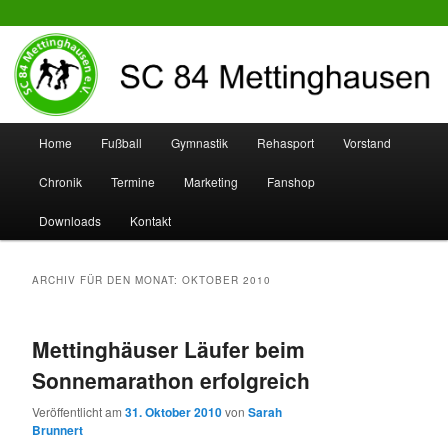
SC 84 Mettinghausen
Hauptmenü
Home
Fußball
Gymnastik
Rehasport
Vorstand
Zum
Zum
Chronik
Termine
Marketing
Fanshop
Inhalt
sekundären
Downloads
Kontakt
wechseln
Inhalt
wechseln
ARCHIV FÜR DEN MONAT:
OKTOBER 2010
Mettinghäuser Läufer beim
Sonnemarathon erfolgreich
Veröffentlicht am
31. Oktober 2010
von
Sarah
Brunnert