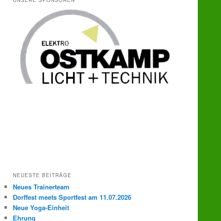
UNSERE SPONSOREN
e
n
NEUESTE BEITRÄGE
Neues Trainerteam
Dorffest meets Sportfest am 11.07.2026
Neue Yoga-Einheit
Ehrung