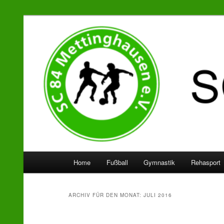
SC 84 Mettinghausen
Hauptmenü
Home
Fußball
Gymnastik
Rehasport
Zum
Zum
Inhalt
sekundären
ARCHIV FÜR DEN MONAT:
JULI 2016
wechseln
Inhalt