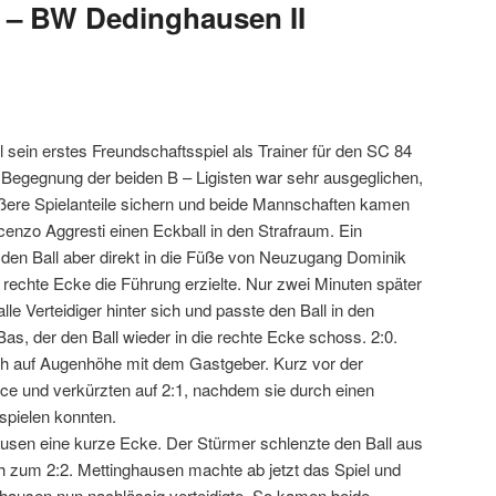
 – BW Dedinghausen II
 sein erstes Freundschaftsspiel als Trainer für den SC 84
Begegnung der beiden B – Ligisten war sehr ausgeglichen,
ßere Spielanteile sichern und beide Mannschaften kamen
cenzo Aggresti einen Eckball in den Strafraum. Ein
te den Ball aber direkt in die Füße von Neuzugang Dominik
 rechte Ecke die Führung erzielte. Nur zwei Minuten später
lle Verteidiger hinter sich und passte den Ball in den
as, der den Ball wieder in die rechte Ecke schoss. 2:0.
h auf Augenhöhe mit dem Gastgeber. Kurz vor der
nce und verkürzten auf 2:1, nachdem sie durch einen
 spielen konnten.
usen eine kurze Ecke. Der Stürmer schlenzte den Ball aus
ch zum 2:2. Mettinghausen machte ab jetzt das Spiel und
ghausen nun nachlässig verteidigte. So kamen beide