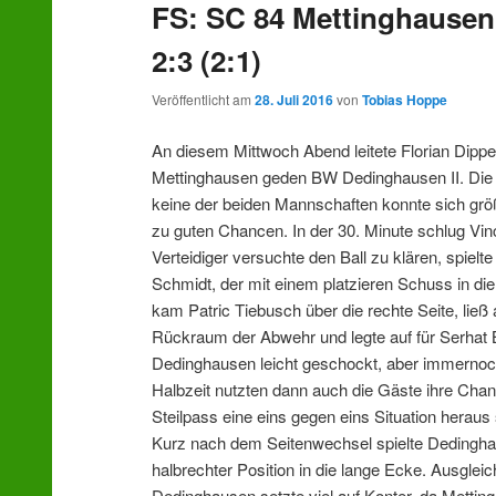
FS: SC 84 Mettinghausen
wechseln
2:3 (2:1)
Veröffentlicht am
28. Juli 2016
von
Tobias Hoppe
An diesem Mittwoch Abend leitete Florian Dippel
Mettinghausen geden BW Dedinghausen II. Die 
keine der beiden Mannschaften konnte sich grö
zu guten Chancen. In der 30. Minute schlug Vin
Verteidiger versuchte den Ball zu klären, spiel
Schmidt, der mit einem platzieren Schuss in die
kam Patric Tiebusch über die rechte Seite, ließ a
Rückraum der Abwehr und legte auf für Serhat B
Dedinghausen leicht geschockt, aber immernoc
Halbzeit nutzten dann auch die Gäste ihre Cha
Steilpass eine eins gegen eins Situation heraus
Kurz nach dem Seitenwechsel spielte Dedingha
halbrechter Position in die lange Ecke. Ausglei
Dedinghausen setzte viel auf Konter, da Mettin