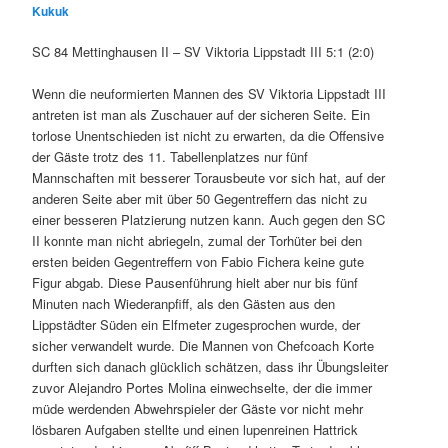
Kukuk
SC 84 Mettinghausen II – SV Viktoria Lippstadt III 5:1 (2:0)
Wenn die neuformierten Mannen des SV Viktoria Lippstadt III
antreten ist man als Zuschauer auf der sicheren Seite. Ein
torlose Unentschieden ist nicht zu erwarten, da die Offensive
der Gäste trotz des 11. Tabellenplatzes nur fünf
Mannschaften mit besserer Torausbeute vor sich hat, auf der
anderen Seite aber mit über 50 Gegentreffern das nicht zu
einer besseren Platzierung nutzen kann. Auch gegen den SC
II konnte man nicht abriegeln, zumal der Torhüter bei den
ersten beiden Gegentreffern von Fabio Fichera keine gute
Figur abgab. Diese Pausenführung hielt aber nur bis fünf
Minuten nach Wiederanpfiff, als den Gästen aus den
Lippstädter Süden ein Elfmeter zugesprochen wurde, der
sicher verwandelt wurde. Die Mannen von Chefcoach Korte
durften sich danach glücklich schätzen, dass ihr Übungsleiter
zuvor Alejandro Portes Molina einwechselte, der die immer
müde werdenden Abwehrspieler der Gäste vor nicht mehr
lösbaren Aufgaben stellte und einen lupenreinen Hattrick