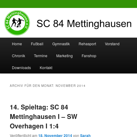
SC 84 Mettinghausen
Hauptmenü
Home
Fußball
Gymnastik
Rehasport
Vorstand
Zum
Zum
Chronik
Termine
Marketing
Fanshop
Inhalt
sekundären
Downloads
Kontakt
wechseln
Inhalt
wechseln
ARCHIV FÜR DEN MONAT:
NOVEMBER 2014
14. Spieltag: SC 84
Mettinghausen I – SW
Overhagen I 1:4
Veröffentlicht am
18. November 2014
von
Sarah