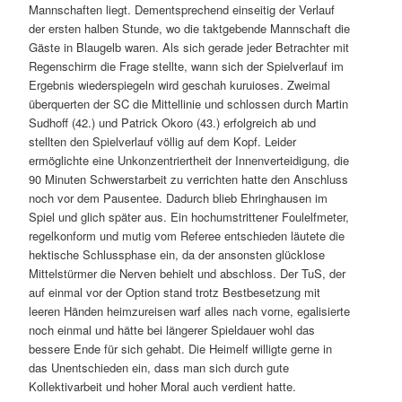
Mannschaften liegt. Dementsprechend einseitig der Verlauf
der ersten halben Stunde, wo die taktgebende Mannschaft die
Gäste in Blaugelb waren. Als sich gerade jeder Betrachter mit
Regenschirm die Frage stellte, wann sich der Spielverlauf im
Ergebnis wiederspiegeln wird geschah kuruioses. Zweimal
überquerten der SC die Mittellinie und schlossen durch Martin
Sudhoff (42.) und Patrick Okoro (43.) erfolgreich ab und
stellten den Spielverlauf völlig auf dem Kopf. Leider
ermöglichte eine Unkonzentriertheit der Innenverteidigung, die
90 Minuten Schwerstarbeit zu verrichten hatte den Anschluss
noch vor dem Pausentee. Dadurch blieb Ehringhausen im
Spiel und glich später aus. Ein hochumstrittener Foulelfmeter,
regelkonform und mutig vom Referee entschieden läutete die
hektische Schlussphase ein, da der ansonsten glücklose
Mittelstürmer die Nerven behielt und abschloss. Der TuS, der
auf einmal vor der Option stand trotz Bestbesetzung mit
leeren Händen heimzureisen warf alles nach vorne, egalisierte
noch einmal und hätte bei längerer Spieldauer wohl das
bessere Ende für sich gehabt. Die Heimelf willigte gerne in
das Unentschieden ein, dass man sich durch gute
Kollektivarbeit und hoher Moral auch verdient hatte.