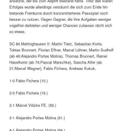
ansetzte, der bis zum Abpfiff Bestand hatte. Trotz des klaren
Erfolges wurde allerdings versäumt die sich zum Ende hin
bietende Freiräume durch konzentrierteres Passspiel noch
besser zu nutzen. Gegen Gegner, die ihre Aufgaben weniger
vogelfrei darbieten und weniger Chancen zulassen rächt sich
so etwas.
SC 84 Mettinghausen II: Martin Tietz, Sebastian Korte,
Tobias Brunnert, Florian Effner, Marcel Löhner, Martin Sudhoff
(ab 46:Alejandro Portes Molina), Thomas Brunnert, Rainer
Haselhorst (ab 74:Pascal Marschke), Sascha Alfer (ab
21:Marcel Wegner), Fabio Fichera, Andreas Kukuk,
1-0 Fabio Fichera (10.)
2-0 Fabio Fichera (19.)
2-1 Marcel Völzke FE. (50.)
3-1 Alejandro Portes Molina (61.)
4-1 Alejandro Portes Molina (64.)