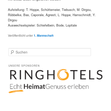
Aufstellung: T. H
oppe, Schüttemeier, Tiebusch, M. Dirgou,
Rübbelke, Bas, Caporale, Agresti, L. Hoppe, Hamschmidt, Y.
Dirgou
Auswechselspieler: Schiefelbein, Bode, Lopitale
Veröffentlicht unter
1. Mannschaft
S
u
c
h
UNSERE SPONSOREN
e
n