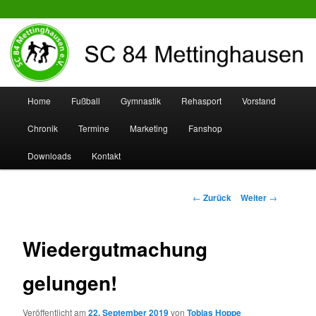
SC 84 Mettinghausen
Hauptmenü
Home
Fußball
Gymnastik
Rehasport
Vorstand
Zum
Zum
Chronik
Termine
Marketing
Fanshop
Inhalt
sekundären
Downloads
Kontakt
wechseln
Inhalt
wechseln
Beitrags-
←
Zurück
Weiter
→
Navigation
Wiedergutmachung
gelungen!
Veröffentlicht am
22. September 2019
von
Tobias Hoppe