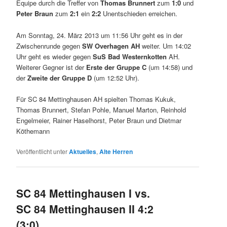
Equipe durch die Treffer von
Thomas Brunnert
zum
1:0
und
Peter Braun
zum
2:1
ein
2:2
Unentschieden erreichen.
Am Sonntag, 24. März 2013 um 11:56 Uhr geht es in der
Zwischenrunde gegen
SW Overhagen AH
weiter. Um 14:02
Uhr geht es wieder gegen
SuS Bad Westernkotten
AH.
Weiterer Gegner ist der
Erste der Gruppe C
(um 14:58) und
der
Zweite der Gruppe D
(um 12:52 Uhr).
Für SC 84 Mettinghausen AH spielten Thomas Kukuk,
Thomas Brunnert, Stefan Pohle, Manuel Marton, Reinhold
Engelmeier, Rainer Haselhorst, Peter Braun und Dietmar
Köthemann
Veröffentlicht unter
Aktuelles
,
Alte Herren
SC 84 Mettinghausen I vs.
SC 84 Mettinghausen II 4:2
(3:0)