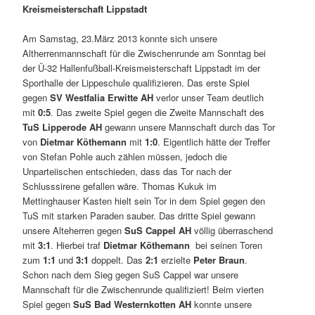
Kreismeisterschaft Lippstadt
Am Samstag, 23.März 2013 konnte sich unsere
Altherrenmannschaft für die Zwischenrunde am Sonntag bei
der Ü-32 Hallenfußball-Kreismeisterschaft Lippstadt im der
Sporthalle der Lippeschule qualifizieren. Das erste Spiel
gegen
SV Westfalia Erwitte AH
verlor unser Team deutlich
mit
0:5
. Das zweite Spiel gegen die Zweite Mannschaft des
TuS Lipperode AH
gewann unsere Mannschaft durch das Tor
von
Dietmar Köthemann
mit
1:0
. Eigentlich hätte der Treffer
von Stefan Pohle auch zählen müssen, jedoch die
Unparteiischen entschieden, dass das Tor nach der
Schlusssirene gefallen wäre. Thomas Kukuk im
Mettinghauser Kasten hielt sein Tor in dem Spiel gegen den
TuS mit starken Paraden sauber. Das dritte Spiel gewann
unsere Alteherren gegen
SuS Cappel AH
völlig überraschend
mit
3:1
. Hierbei traf
Dietmar Köthemann
bei seinen Toren
zum
1:1
und
3:1
doppelt. Das
2:1
erzielte
Peter Braun
.
Schon nach dem Sieg gegen SuS Cappel war unsere
Mannschaft für die Zwischenrunde qualifiziert! Beim vierten
Spiel gegen
SuS Bad Westernkotten AH
konnte unsere