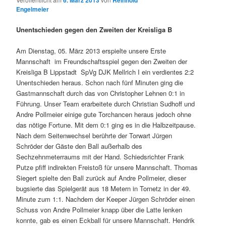
6. März 2013
Reinhold
Engelmeier
Unentschieden gegen den Zweiten der Kreisliga B
Am Dienstag, 05. März 2013 erspielte unsere Erste
Mannschaft im Freundschaftsspiel gegen den Zweiten der
Kreisliga B Lippstadt SpVg DJK Mellrich I ein verdientes 2:2
Unentschieden heraus. Schon nach fünf Minuten ging die
Gastmannschaft durch das von Christopher Lehnen 0:1 in
Führung. Unser Team erarbeitete durch Christian Sudhoff und
Andre Pollmeier einige gute Torchancen heraus jedoch ohne
das nötige Fortune. Mit dem 0:1 ging es in die Halbzeitpause.
Nach dem Seitenwechsel berührte der Torwart Jürgen
Schröder der Gäste den Ball außerhalb des
Sechzehnmeterraums mit der Hand. Schiedsrichter Frank
Putze pfiff indirekten Freistoß für unsere Mannschaft. Thomas
Siegert spielte den Ball zurück auf Andre Pollmeier, dieser
bugsierte das Spielgerät aus 18 Metern in Tornetz in der 49.
Minute zum 1:1. Nachdem der Keeper Jürgen Schröder einen
Schuss von Andre Pollmeier knapp über die Latte lenken
konnte, gab es einen Eckball für unsere Mannschaft. Hendrik