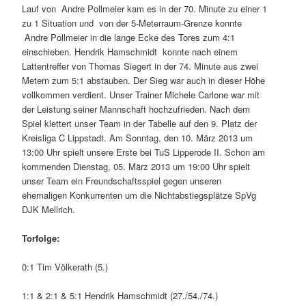
Lauf von Andre Pollmeier kam es in der 70. Minute zu einer 1
zu 1 Situation und von der 5-Meterraum-Grenze konnte
Andre Pollmeier in die lange Ecke des Tores zum 4:1
einschieben. Hendrik Hamschmidt konnte nach einem
Lattentreffer von Thomas Siegert in der 74. Minute aus zwei
Metern zum 5:1 abstauben. Der Sieg war auch in dieser Höhe
vollkommen verdient. Unser Trainer Michele Carlone war mit
der Leistung seiner Mannschaft hochzufrieden. Nach dem
Spiel klettert unser Team in der Tabelle auf den 9. Platz der
Kreisliga C Lippstadt. Am Sonntag, den 10. März 2013 um
13:00 Uhr spielt unsere Erste bei TuS Lipperode II. Schon am
kommenden Dienstag, 05. März 2013 um 19:00 Uhr spielt
unser Team ein Freundschaftsspiel gegen unseren
ehemaligen Konkurrenten um die Nichtabstiegsplätze SpVg
DJK Mellrich.
Torfolge:
0:1 Tim Völkerath (5.)
1:1 & 2:1 & 5:1 Hendrik Hamschmidt (27./54./74.)