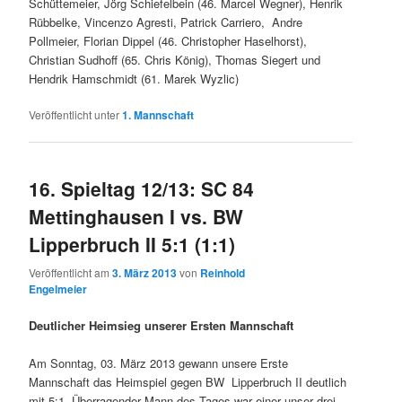
Schüttemeier, Jörg Schiefelbein (46. Marcel Wegner), Henrik
Rübbelke, Vincenzo Agresti, Patrick Carriero, Andre
Pollmeier, Florian Dippel (46. Christopher Haselhorst),
Christian Sudhoff (65. Chris König), Thomas Siegert und
Hendrik Hamschmidt (61. Marek Wyzlic)
Veröffentlicht unter
1. Mannschaft
16. Spieltag 12/13: SC 84
Mettinghausen I vs. BW
Lipperbruch II 5:1 (1:1)
Veröffentlicht am
3. März 2013
von
Reinhold
Engelmeier
Deutlicher Heimsieg unserer Ersten Mannschaft
Am Sonntag, 03. März 2013 gewann unsere Erste
Mannschaft das Heimspiel gegen BW Lipperbruch II deutlich
mit 5:1. Überragender Mann des Tages war einer unser drei