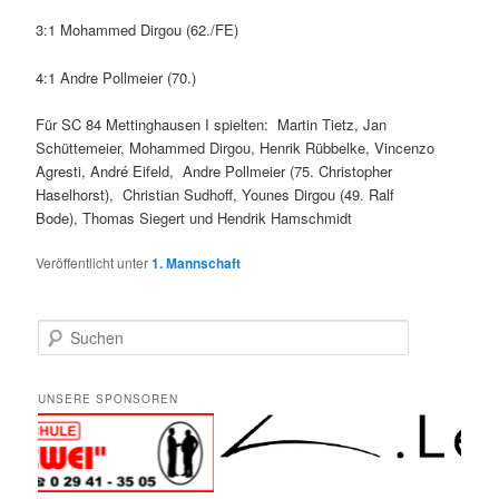
3:1 Mohammed Dirgou (62./FE)
4:1 Andre Pollmeier (70.)
Für SC 84 Mettinghausen I spielten: Martin Tietz, Jan
Schüttemeier, Mohammed Dirgou, Henrik Rübbelke, Vincenzo
Agresti, André Eifeld, Andre Pollmeier (75. Christopher
Haselhorst), Christian Sudhoff, Younes Dirgou (49. Ralf
Bode), Thomas Siegert und Hendrik Hamschmidt
Veröffentlicht unter
1. Mannschaft
S
u
c
h
UNSERE SPONSOREN
e
n