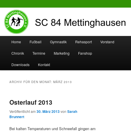
SC 84 Mettinghausen
Hauptmenü
Home
Fußball
Gymnastik
Rehasport
Vorstand
Zum
Zum
Chronik
Termine
Marketing
Fanshop
Inhalt
sekundären
Downloads
Kontakt
wechseln
Inhalt
wechseln
ARCHIV FÜR DEN MONAT:
MÄRZ 2013
Osterlauf 2013
Veröffentlicht am
30. März 2013
von
Sarah
Brunnert
Bei kalten Temperaturen und Schneefall gingen am