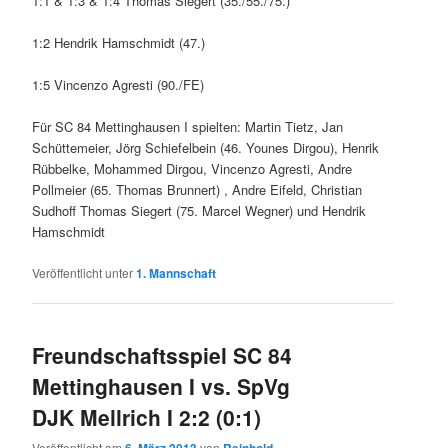
1:1 & 1:3 & 1:4 Thomas Siegert (35./55./75.)
1:2 Hendrik Hamschmidt (47.)
1:5 Vincenzo Agresti (90./FE)
Für SC 84 Mettinghausen I spielten: Martin Tietz, Jan
Schüttemeier, Jörg Schiefelbein (46. Younes Dirgou), Henrik
Rübbelke, Mohammed Dirgou, Vincenzo Agresti, Andre
Pollmeier (65. Thomas Brunnert) , Andre Eifeld, Christian
Sudhoff Thomas Siegert (75. Marcel Wegner) und Hendrik
Hamschmidt
Veröffentlicht unter
1. Mannschaft
Freundschaftsspiel SC 84
Mettinghausen I vs. SpVg
DJK Mellrich I 2:2 (0:1)
Veröffentlicht am
von