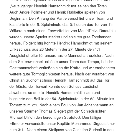
„Neuzugänge“ Hendrik Hamschmidt mit seinen drei Toren.
Auch Andre Pollmeier und Henrik Rübbelke spielten von
Beginn an. Den Anfang der Partie verschlief unser Team und
kassierte in der 5. Spielminute das 0:1 durch das Tor von Tim
Völkerath nach einem Torwartfehler von MartinTietz. Daraufhin
wurden unsere Spieler stärker und spielten gute Torchancen
heraus. Folgerichtig konnte Hendrik Hamschmidt mit seinem
Linksschuss aus 26 Metern in der 27. Minute den 1:1
Ausgleichstreffer für unsere Erste Mannschaft erzielen. Nach
dem Seitenwechsel erhöhte unser Team das Tempo, bei der
Gastmannschaft verließen sich die Kräfte und wir erarbeiteten
weitere gute Tormöglichkeiten heraus. Nach der Vorarbeit von
Christian Sudhoff schoss Hendrik Hamschmidt auf das Tor
der Gäste, der Torwart konnte den Schuss zunächst
abwehren, so setzte Hendrik Hamschmidt nach und
bugsierte den Ball in der 54. Spielminute in der 62. Minute ins
Tornetz zum 2:1. Nach einem Foul von Jan Johannsmann an
unseren Stürmer Thomas Siegert pfiff der Schiedsrichter
Michael Ullrich den berechtigen Strafstoß. Den fälligen
Elfmeter verwandelte unser Kapitän Mohammed Dirgou sicher
zum 3:1. Nach einem Steilpass von Christian Sudhoff in den