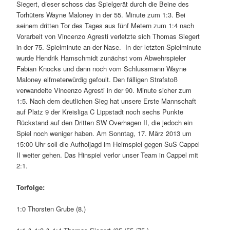
Siegert, dieser schoss das Spielgerät durch die Beine des
Torhüters Wayne Maloney in der 55. Minute zum 1:3. Bei
seinem dritten Tor des Tages aus fünf Metern zum 1:4 nach
Vorarbeit von Vincenzo Agresti verletzte sich Thomas Siegert
in der 75. Spielminute an der Nase. In der letzten Spielminute
wurde Hendrik Hamschmidt zunächst vom Abwehrspieler
Fabian Knocks und dann noch vom Schlussmann Wayne
Maloney elfmeterwürdig gefoult. Den fälligen Strafstoß
verwandelte Vincenzo Agresti in der 90. Minute sicher zum
1:5. Nach dem deutlichen Sieg hat unsere Erste Mannschaft
auf Platz 9 der Kreisliga C Lippstadt noch sechs Punkte
Rückstand auf den Dritten SW Overhagen II, die jedoch ein
Spiel noch weniger haben. Am Sonntag, 17. März 2013 um
15:00 Uhr soll die Aufholjagd im Heimspiel gegen SuS Cappel
II weiter gehen. Das Hinspiel verlor unser Team in Cappel mit
2:1.
Torfolge:
1:0 Thorsten Grube (8.)