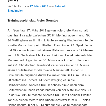
Veröffentlicht am
17. März 2013
von
Reinhold
Engelmeier
Trainingsspiel statt Freier Sonntag
Am Sonntag, 17. März 2013 gewann die Erste Mannschaft
das Trainingsspiel zwischen SC 84 Mettinghausen I und SC
84 Mettinghausen II mit 4:2. Gute zwanzig Minuten konnte die
Zweite Mannschaft gut mithalten. Dann in der 23. Spielminute
traf Vincenzo Agresti mit einem Distanzschuss aus 19 Metern
zum 1:0. Nach einer Flanke von Reinhold Engelmeier erhöhte
Mohammed Dirgou in der 30. Minute aus kurzer Entfernung
auf 2:0. Christopher Haselhorst verschoss in der 32. Minute
einen Foulelfmeter für die zweite Mannschaft. In der 35.
Spielminute bugsierte Andre Pollmeier den Ball zum 3:0 aus
20 Metern ins Tornetz. Mit dem 3:0 ging es in die
Halbzeitpause. Andreas Kukuk schoss direkt nach dem
Seitenwechsel nach Wiederanstoß von der Mittellinie das 3:1.
In der 54. Minute machte Andreas Kukuk mit seinem zweiten
Tor aus sieben Metern den Anschlusstreffer zum 3:2. Tobias
Hoppe konnte in der 58. Minute für die Zweite Mannschaft