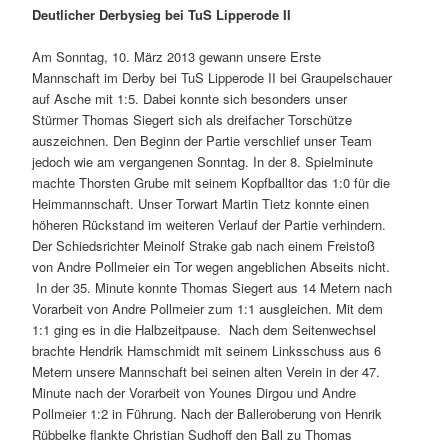
Deutlicher Derbysieg bei TuS Lipperode II
Am Sonntag, 10. März 2013 gewann unsere Erste
Mannschaft im Derby bei TuS Lipperode II bei Graupelschauer
auf Asche mit 1:5. Dabei konnte sich besonders unser
Stürmer Thomas Siegert sich als dreifacher Torschütze
auszeichnen. Den Beginn der Partie verschlief unser Team
jedoch wie am vergangenen Sonntag. In der 8. Spielminute
machte Thorsten Grube mit seinem Kopfballtor das 1:0 für die
Heimmannschaft. Unser Torwart Martin Tietz konnte einen
höheren Rückstand im weiteren Verlauf der Partie verhindern.
Der Schiedsrichter Meinolf Strake gab nach einem Freistoß
von Andre Pollmeier ein Tor wegen angeblichen Abseits nicht.
In der 35. Minute konnte Thomas Siegert aus 14 Metern nach
Vorarbeit von Andre Pollmeier zum 1:1 ausgleichen. Mit dem
1:1 ging es in die Halbzeitpause. Nach dem Seitenwechsel
brachte Hendrik Hamschmidt mit seinem Linksschuss aus 6
Metern unsere Mannschaft bei seinen alten Verein in der 47.
Minute nach der Vorarbeit von Younes Dirgou und Andre
Pollmeier 1:2 in Führung. Nach der Balleroberung von Henrik
Rübbelke flankte Christian Sudhoff den Ball zu Thomas