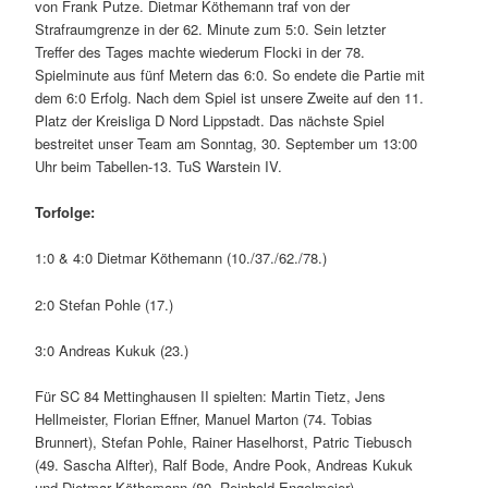
von Frank Putze. Dietmar Köthemann traf von der
Strafraumgrenze in der 62. Minute zum 5:0. Sein letzter
Treffer des Tages machte wiederum Flocki in der 78.
Spielminute aus fünf Metern das 6:0. So endete die Partie mit
dem 6:0 Erfolg. Nach dem Spiel ist unsere Zweite auf den 11.
Platz der Kreisliga D Nord Lippstadt. Das nächste Spiel
bestreitet unser Team am Sonntag, 30. September um 13:00
Uhr beim Tabellen-13. TuS Warstein IV.
Torfolge:
1:0 & 4:0 Dietmar Köthemann (10./37./62./78.)
2:0 Stefan Pohle (17.)
3:0 Andreas Kukuk (23.)
Für SC 84 Mettinghausen II spielten: Martin Tietz, Jens
Hellmeister, Florian Effner, Manuel Marton (74. Tobias
Brunnert), Stefan Pohle, Rainer Haselhorst, Patric Tiebusch
(49. Sascha Alfter), Ralf Bode, Andre Pook, Andreas Kukuk
und Dietmar Köthemann (80. Reinhold Engelmeier)