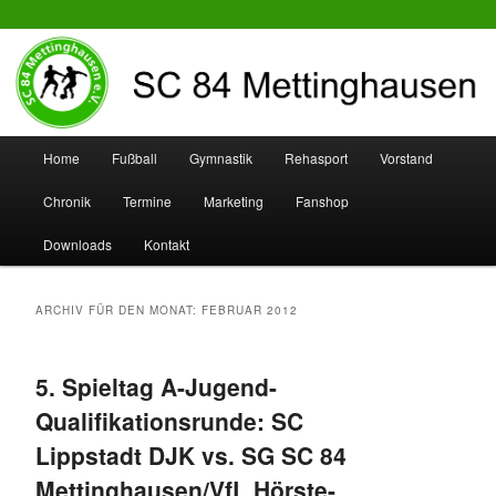
SC 84 Mettinghausen
Hauptmenü
Home
Fußball
Gymnastik
Rehasport
Vorstand
Zum
Zum
Chronik
Termine
Marketing
Fanshop
Inhalt
sekundären
Downloads
Kontakt
wechseln
Inhalt
wechseln
ARCHIV FÜR DEN MONAT:
FEBRUAR 2012
5. Spieltag A-Jugend-
Qualifikationsrunde: SC
Lippstadt DJK vs. SG SC 84
Mettinghausen/VfL Hörste-