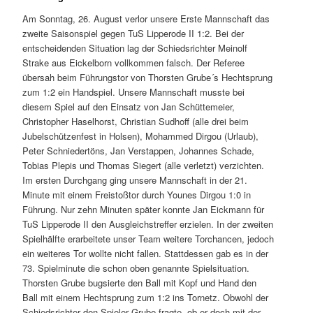
Am Sonntag, 26. August verlor unsere Erste Mannschaft das
zweite Saisonspiel gegen TuS Lipperode II 1:2. Bei der
entscheidenden Situation lag der Schiedsrichter Meinolf
Strake aus Eickelborn vollkommen falsch. Der Referee
übersah beim Führungstor von Thorsten Grube´s Hechtsprung
zum 1:2 ein Handspiel. Unsere Mannschaft musste bei
diesem Spiel auf den Einsatz von Jan Schüttemeier,
Christopher Haselhorst, Christian Sudhoff (alle drei beim
Jubelschützenfest in Holsen), Mohammed Dirgou (Urlaub),
Peter Schniedertöns, Jan Verstappen, Johannes Schade,
Tobias Plepis und Thomas Siegert (alle verletzt) verzichten.
Im ersten Durchgang ging unsere Mannschaft in der 21.
Minute mit einem Freistoßtor durch Younes Dirgou 1:0 in
Führung. Nur zehn Minuten später konnte Jan Eickmann für
TuS Lipperode II den Ausgleichstreffer erzielen. In der zweiten
Spielhälfte erarbeitete unser Team weitere Torchancen, jedoch
ein weiteres Tor wollte nicht fallen. Stattdessen gab es in der
73. Spielminute die schon oben genannte Spielsituation.
Thorsten Grube bugsierte den Ball mit Kopf und Hand den
Ball mit einem Hechtsprung zum 1:2 ins Tornetz. Obwohl der
Schiedsrichter den Spieler Grube fragte, ob er doch mit der