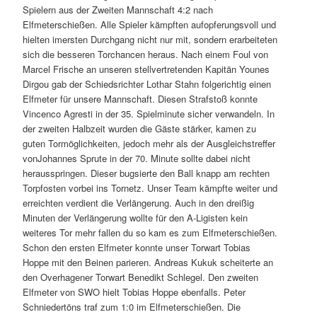
Spielern aus der Zweiten Mannschaft 4:2 nach
Elfmeterschießen. Alle Spieler kämpften aufopferungsvoll und
hielten imersten Durchgang nicht nur mit, sondern erarbeiteten
sich die besseren Torchancen heraus. Nach einem Foul von
Marcel Frische an unseren stellvertretenden Kapitän Younes
Dirgou gab der Schiedsrichter Lothar Stahn folgerichtig einen
Elfmeter für unsere Mannschaft. Diesen Strafstoß konnte
Vincenco Agresti in der 35. Spielminute sicher verwandeln. In
der zweiten Halbzeit wurden die Gäste stärker, kamen zu
guten Tormöglichkeiten, jedoch mehr als der Ausgleichstreffer
vonJohannes Sprute in der 70. Minute sollte dabei nicht
herausspringen. Dieser bugsierte den Ball knapp am rechten
Torpfosten vorbei ins Tornetz. Unser Team kämpfte weiter und
erreichten verdient die Verlängerung. Auch in den dreißig
Minuten der Verlängerung wollte für den A-Ligisten kein
weiteres Tor mehr fallen du so kam es zum Elfmeterschießen.
Schon den ersten Elfmeter konnte unser Torwart Tobias
Hoppe mit den Beinen parieren. Andreas Kukuk scheiterte an
den Overhagener Torwart Benedikt Schlegel. Den zweiten
Elfmeter von SWO hielt Tobias Hoppe ebenfalls. Peter
Schniedertöns traf zum 1:0 im Elfmeterschießen. Die