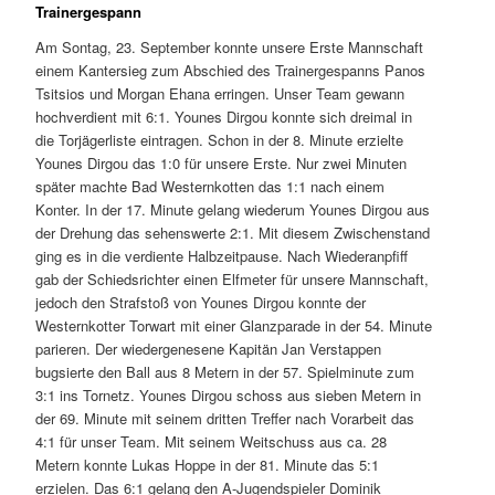
Trainergespann
Am Sontag, 23. September konnte unsere Erste Mannschaft
einem Kantersieg zum Abschied des Trainergespanns Panos
Tsitsios und Morgan Ehana erringen. Unser Team gewann
hochverdient mit 6:1. Younes Dirgou konnte sich dreimal in
die Torjägerliste eintragen. Schon in der 8. Minute erzielte
Younes Dirgou das 1:0 für unsere Erste. Nur zwei Minuten
später machte Bad Westernkotten das 1:1 nach einem
Konter. In der 17. Minute gelang wiederum Younes Dirgou aus
der Drehung das sehenswerte 2:1. Mit diesem Zwischenstand
ging es in die verdiente Halbzeitpause. Nach Wiederanpfiff
gab der Schiedsrichter einen Elfmeter für unsere Mannschaft,
jedoch den Strafstoß von Younes Dirgou konnte der
Westernkotter Torwart mit einer Glanzparade in der 54. Minute
parieren. Der wiedergenesene Kapitän Jan Verstappen
bugsierte den Ball aus 8 Metern in der 57. Spielminute zum
3:1 ins Tornetz. Younes Dirgou schoss aus sieben Metern in
der 69. Minute mit seinem dritten Treffer nach Vorarbeit das
4:1 für unser Team. Mit seinem Weitschuss aus ca. 28
Metern konnte Lukas Hoppe in der 81. Minute das 5:1
erzielen. Das 6:1 gelang den A-Jugendspieler Dominik