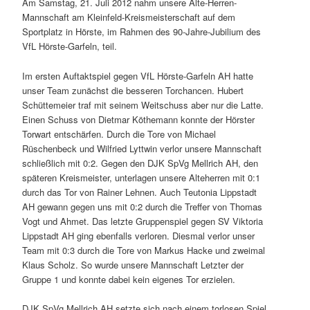
Am Samstag, 21. Juli 2012 nahm unsere Alte-Herren-
Mannschaft am Kleinfeld-Kreismeisterschaft auf dem
Sportplatz in Hörste, im Rahmen des 90-Jahre-Jubilium des
VfL Hörste-Garfeln, teil.
Im ersten Auftaktspiel gegen VfL Hörste-Garfeln AH hatte
unser Team zunächst die besseren Torchancen. Hubert
Schüttemeier traf mit seinem Weitschuss aber nur die Latte.
Einen Schuss von Dietmar Köthemann konnte der Hörster
Torwart entschärfen. Durch die Tore von Michael
Rüschenbeck und Wilfried Lyttwin verlor unsere Mannschaft
schließlich mit 0:2. Gegen den DJK SpVg Mellrich AH, den
späteren Kreismeister, unterlagen unsere Alteherren mit 0:1
durch das Tor von Rainer Lehnen. Auch Teutonia Lippstadt
AH gewann gegen uns mit 0:2 durch die Treffer von Thomas
Vogt und Ahmet. Das letzte Gruppenspiel gegen SV Viktoria
Lippstadt AH ging ebenfalls verloren. Diesmal verlor unser
Team mit 0:3 durch die Tore von Markus Hacke und zweimal
Klaus Scholz. So wurde unsere Mannschaft Letzter der
Gruppe 1 und konnte dabei kein eigenes Tor erzielen.
DJK SpVg Mellrich AH setzte sich nach einem torlosen Spiel