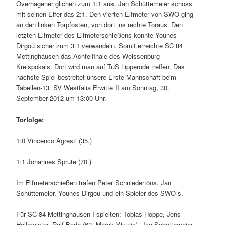
Overhagener glichen zum 1:1 aus. Jan Schüttemeier schoss
mit seinen Elfer das 2:1. Den vierten Elfmeter von SWO ging
an den linken Torpfosten, von dort ins rechte Toraus. Den
letzten Elfmeter des Elfmeterschießens konnte Younes
Dirgou sicher zum 3:1 verwandeln. Somit erreichte SC 84
Mettinghausen das Achtelfinale des Weissenburg-
Kreispokals. Dort wird man auf TuS Lipperode treffen. Das
nächste Spiel bestreitet unsere Erste Mannschaft beim
Tabellen-13. SV Westfalia Erwitte II am Sonntag, 30.
September 2012 um 13:00 Uhr.
Torfolge:
1:0 Vincenco Agresti (35.)
1:1 Johannes Sprute (70.)
Im Elfmeterschießen trafen Peter Schniedertöns, Jan
Schüttemeier, Younes Dirgou und ein Spieler des SWO´s.
Für SC 84 Mettinghausen I spielten: Tobias Hoppe, Jens
Hellmeister, Ralf Bode (62. Marek Wyzlic), Jan Schüttemeier,