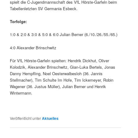
spielt die C-Jugendmannschaft des VfL Hörste-Garfeln beim
Tabellenletzten SV Germania Esbeck.
Torfolge:
1:0 & 2:0 & 3:0 & 5:0 & 6:0 Julian Berner (6./10./26./55./65.)
4:0 Alexander Brinschwitz
Für VfL Hörste-Garfeln spielten: Hendrik Dickhut, Oliver
Kolodzik, Alexander Brinschwitz, Gian-Luka Bertels, Jonas
Danny Hempfling, Noel Oesterwalbesloh (36. Jannis
Stellmacher), Tim Schulte Im Hofe, Tim Ickemeyer, Robin
Wagener (36. Justus Müller), Julian Berner und Henrik
Wintermann.
Veröffentlicht unter
Aktuelles