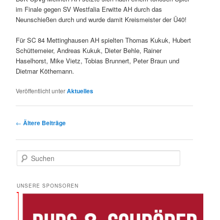
im Finale gegen SV Westfalia Erwitte AH durch das
Neunschießen durch und wurde damit Kreismeister der Ü40!
Für SC 84 Mettinghausen AH spielten Thomas Kukuk, Hubert
Schüttemeier, Andreas Kukuk, Dieter Behle, Rainer
Haselhorst, Mike Vietz, Tobias Brunnert, Peter Braun und
Dietmar Köthemann.
Veröffentlicht unter
Aktuelles
Beitrags-
←
Ältere Beiträge
Navigation
S
u
c
h
UNSERE SPONSOREN
e
n