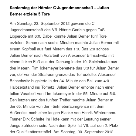
Kantersieg der Hörster C-Jugendmannschaft – Julian
Berner erzielte 5 Tore
Am Sonntag, 23. September 2012 gewann die C-
Jugendmannschaft des VfL Hörste-Garfeln gegen TuS
Lipperode mit 6:0. Dabei konnte Julian Berner fünf Tore
erzielen. Schon nach sechs Minuten machte Julian Berner mit
einem Kopfball aus fünf Metern das 1:0. Das 2:0 schoss
Julian Berner nach Vorarbeit von Alexander Brinschwitz mit
einem linken Fuß aus der Drehung in der 10. Spielminute aus
drei Metern. Tim Ickemeyer bereitete das 3:0 für Julian Berner
vor, der von der Strafraumgrenze das Tor erzielte. Alexander
Brinschwitz bugsierte in der 34. Minute den Ball zum 4:0
Halbzeitstand ins Tornetz. Julian Berner erhöhte nach einer
tollen Vorarbeit von Tim Ickemeyer in der 55. Minute auf 5:0.
Den letzten und den fünften Treffer machte Julian Berner in
der 65. Minute von der Fünfmeterraumgrenze mit dem
Außenriss nach einer langen Flanke von Henrik Wintermann.
Trainer Dirk Schulte Im Hofe kann mit der Leistung seiner
Jungs zufrieden sein. Nach dem Spiel ist VfL auf den 2. Platz
der Qualifikationsstaffel. Am Sonntag, 30. September 2012