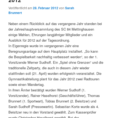
Veröffentlicht am
28. Februar 2012
von
Sarah
Brunnert
Neben einem Rückblick auf das vergangene Jahr standen bei
der Jahreshauptversammlung des SC 84 Mettinghausen
einige Wahlen, Ehrungen langjähriger Mitglieder und ein
Ausblick für 2012 auf der Tagesordnung.
In Eigenregie wurde im vergangenen Jahr eine
Beregnungsanlage auf dem Hauptplatz installiert. „So kann
die Bespielbarkeit nachhaltig verbessert werden“, so der 1.
Vorsitzende Werner Sudhoff. Ein „Spiel ohne Grenzen“ und die
traditionelle Zeltparty, die auch in diesem Jahr wieder
stattfinden soll (21. April) wurden erfolgreich veranstaltet. Die
Gymnastikabteilung plant für das Jahr 2012 zwei Radtouren
sowie einen Wandertag.
In ihren Ämter bestätigt wurden Werner Sudhoff (1.
Vorsitzender), Rainer Haselhorst (Geschäftsführer), Thomas
Brunnert (1. Sportwart), Tobias Brunnert (2. Beisitzer) und
Sarah Sudhoff (Pressewartin). Sebastian Korte wurde als 4.
Beisitzer neu in den Vorstand gewählt. Zum Kassenprüfer
wurde Christopher Haselhorst gewählt. Bei der