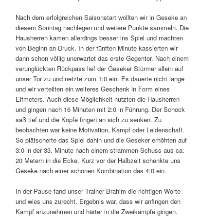
Nach dem erfolgreichen Saisonstart wollten wir in Geseke an
diesem Sonntag nachlegen und weitere Punkte sammeln. Die
Hausherren kamen allerdings besser ins Spiel und machten
von Beginn an Druck. In der fünften Minute kassierten wir
dann schon völlig unerwartet das erste Gegentor. Nach einem
verunglückten Rückpass lief der Geseker Stürmer allein auf
unser Tor zu und netzte zum 1:0 ein. Es dauerte nicht lange
und wir verteilten ein weiteres Geschenk in Form eines
Elfmeters. Auch diese Möglichkeit nutzten die Hausherren
und gingen nach 16 Minuten mit 2:0 in Führung. Der Schock
saß tief und die Köpfe fingen an sich zu senken. Zu
beobachten war keine Motivation, Kampf oder Leidenschaft.
So plätscherte das Spiel dahin und die Geseker erhöhten auf
3:0 in der 33. Minute nach einem strammen Schuss aus ca.
20 Metern in die Ecke. Kurz vor der Halbzeit schenkte uns
Geseke nach einer schönen Kombination das 4:0 ein.
In der Pause fand unser Trainer Brahim die richtigen Worte
und wies uns zurecht. Ergebnis war, dass wir anfingen den
Kampf anzunehmen und härter in die Zweikämpfe gingen.