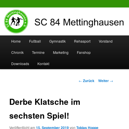
SC 84 Mettinghausen
Hauptmenü
Home
Fußball
Gymnastik
Rehasport
Vorstand
Zum
Zum
Chronik
Termine
Marketing
Fanshop
Inhalt
sekundären
Downloads
Kontakt
wechseln
Inhalt
wechseln
Beitrags-
←
Zurück
Weiter
→
Navigation
Derbe Klatsche im
sechsten Spiel!
Veröffentlicht am
15. September 2019
von
Tobias Hoppe