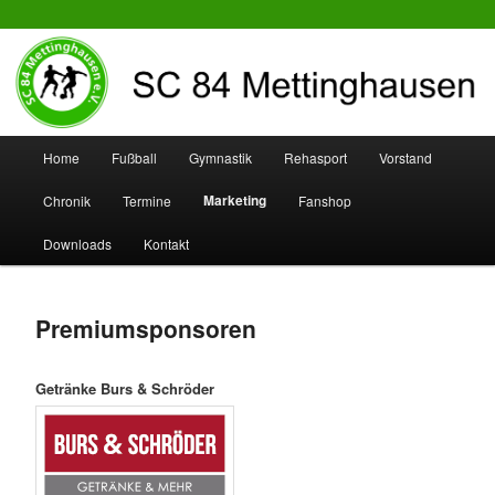
SC 84 Mettinghausen
Hauptmenü
Home
Fußball
Gymnastik
Rehasport
Vorstand
Zum
Zum
Marketing
Chronik
Termine
Fanshop
Inhalt
sekundären
Downloads
Kontakt
wechseln
Inhalt
wechseln
Premiumsponsoren
Getränke Burs & Schröder