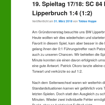
19. Spieltag 17/18: SC 8
wechseln
Lipperbruch 1:4 (1:2)
Veröffentlicht am
31. März 2018
von
Tobias Hoppe
Am Gründonnerstag besuchte uns BW Lipperbruc
Heute wollten wir dies wiederholen und starteten
Favorit in diesem Spiel, kam aber besser in die
gelang ihnen der 0:1 Führungstreffer nach Patz
auch zu unseren Chancen. Wir behielten die Spie
Minute konnten sie einen davon erfolgreich um
eine gute Antwort. Patrick Okoro tanzte alleine
Torwart und verkürzte so auf 1:2.
Nach dem Seitenwechsel waren wir weiterhin d
Standardsituationen kamen wir gefährlich vors 
letzten Spielen. Doch statt den Ausgleich zu sch
Minuten. Wieder zwei individuelle Fehler ermögl
Punkt, aber so funktioniert Fußball nicht.