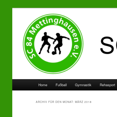
SC 84 Mettinghausen
Hauptmenü
Home
Fußball
Gymnastik
Rehasport
Zum
Zum
Inhalt
sekundären
ARCHIV FÜR DEN MONAT:
MÄRZ 2018
wechseln
Inhalt