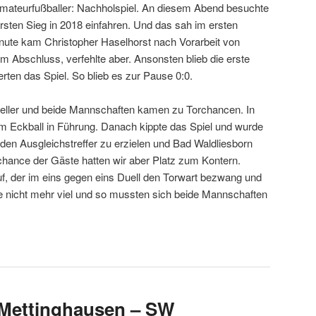
 Amateurfußballer: Nachholspiel. An diesem Abend besuchte
ersten Sieg in 2018 einfahren. Und das sah im ersten
Minute kam Christopher Haselhorst nach Vorarbeit von
m Abschluss, verfehlte aber. Ansonsten blieb die erste
rten das Spiel. So blieb es zur Pause 0:0.
eller und beide Mannschaften kamen zu Torchancen. In
em Eckball in Führung. Danach kippte das Spiel und wurde
 den Ausgleichstreffer zu erzielen und Bad Waldliesborn
ance der Gäste hatten wir aber Platz zum Kontern.
auf, der im eins gegen eins Duell den Torwart bezwang und
te nicht mehr viel und so mussten sich beide Mannschaften
4 Mettinghausen – SW