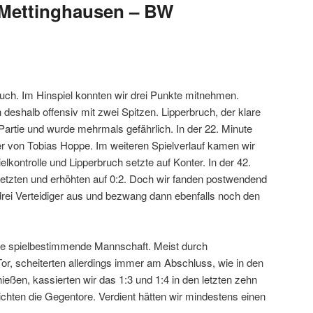
4 Mettinghausen – BW
h. Im Hinspiel konnten wir drei Punkte mitnehmen.
 deshalb offensiv mit zwei Spitzen. Lipperbruch, der klare
 Partie und wurde mehrmals gefährlich. In der 22. Minute
er von Tobias Hoppe. Im weiteren Spielverlauf kamen wir
lkontrolle und Lipperbruch setzte auf Konter. In der 42.
setzten und erhöhten auf 0:2. Doch wir fanden postwendend
 drei Verteidiger aus und bezwang dann ebenfalls noch den
ie spielbestimmende Mannschaft. Meist durch
Tor, scheiterten allerdings immer am Abschluss, wie in den
ießen, kassierten wir das 1:3 und 1:4 in den letzten zehn
ichten die Gegentore. Verdient hätten wir mindestens einen