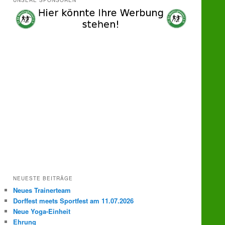
UNSERE SPONSOREN
e
n
NEUESTE BEITRÄGE
Neues Trainerteam
Dorffest meets Sportfest am 11.07.2026
Neue Yoga-Einheit
Ehrung