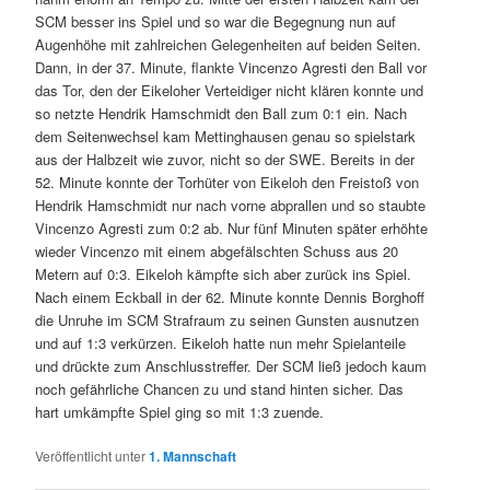
SCM besser ins Spiel und so war die Begegnung nun auf
Augenhöhe mit zahlreichen Gelegenheiten auf beiden Seiten.
Dann, in der 37. Minute, flankte Vincenzo Agresti den Ball vor
das Tor, den der Eikeloher Verteidiger nicht klären konnte und
so netzte Hendrik Hamschmidt den Ball zum 0:1 ein. Nach
dem Seitenwechsel kam Mettinghausen genau so spielstark
aus der Halbzeit wie zuvor, nicht so der SWE. Bereits in der
52. Minute konnte der Torhüter von Eikeloh den Freistoß von
Hendrik Hamschmidt nur nach vorne abprallen und so staubte
Vincenzo Agresti zum 0:2 ab. Nur fünf Minuten später erhöhte
wieder Vincenzo mit einem abgefälschten Schuss aus 20
Metern auf 0:3. Eikeloh kämpfte sich aber zurück ins Spiel.
Nach einem Eckball in der 62. Minute konnte Dennis Borghoff
die Unruhe im SCM Strafraum zu seinen Gunsten ausnutzen
und auf 1:3 verkürzen. Eikeloh hatte nun mehr Spielanteile
und drückte zum Anschlusstreffer. Der SCM ließ jedoch kaum
noch gefährliche Chancen zu und stand hinten sicher. Das
hart umkämpfte Spiel ging so mit 1:3 zuende.
Veröffentlicht unter
1. Mannschaft