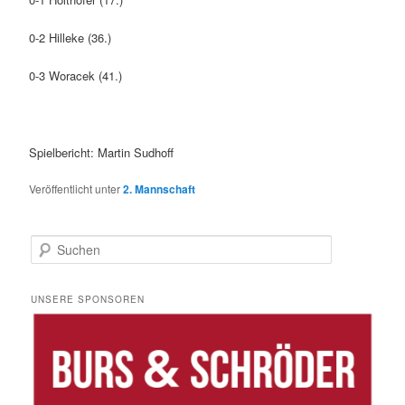
0-2 Hilleke (36.)
0-3 Woracek (41.)
Spielbericht: Martin Sudhoff
Veröffentlicht unter
2. Mannschaft
S
u
c
h
UNSERE SPONSOREN
e
n