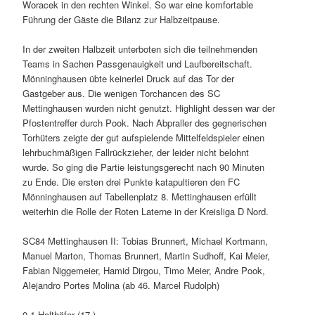
Woracek in den rechten Winkel. So war eine komfortable
Führung der Gäste die Bilanz zur Halbzeitpause.
In der zweiten Halbzeit unterboten sich die teilnehmenden
Teams in Sachen Passgenauigkeit und Laufbereitschaft.
Mönninghausen übte keinerlei Druck auf das Tor der
Gastgeber aus. Die wenigen Torchancen des SC
Mettinghausen wurden nicht genutzt. Highlight dessen war der
Pfostentreffer durch Pook. Nach Abpraller des gegnerischen
Torhüters zeigte der gut aufspielende Mittelfeldspieler einen
lehrbuchmäßigen Fallrückzieher, der leider nicht belohnt
wurde. So ging die Partie leistungsgerecht nach 90 Minuten
zu Ende. Die ersten drei Punkte katapultieren den FC
Mönninghausen auf Tabellenplatz 8. Mettinghausen erfüllt
weiterhin die Rolle der Roten Laterne in der Kreisliga D Nord.
SC84 Mettinghausen II: Tobias Brunnert, Michael Kortmann,
Manuel Marton, Thomas Brunnert, Martin Sudhoff, Kai Meier,
Fabian Niggemeier, Hamid Dirgou, Timo Meier, Andre Pook,
Alejandro Portes Molina (ab 46. Marcel Rudolph)
0-1 Holthöfer (17.)