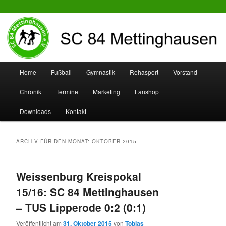
SC 84 Mettinghausen
Hauptmenü
Home
Fußball
Gymnastik
Rehasport
Vorstand
Zum
Zum
Chronik
Termine
Marketing
Fanshop
Inhalt
sekundären
Downloads
Kontakt
wechseln
Inhalt
wechseln
ARCHIV FÜR DEN MONAT:
OKTOBER 2015
Weissenburg Kreispokal
15/16: SC 84 Mettinghausen
– TUS Lipperode 0:2 (0:1)
Veröffentlicht am
31. Oktober 2015
von
Tobias