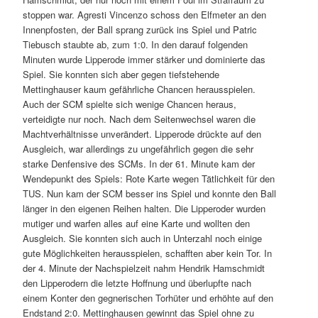
stoppen war. Agresti Vincenzo schoss den Elfmeter an den
Innenpfosten, der Ball sprang zurück ins Spiel und Patric
Tiebusch staubte ab, zum 1:0. In den darauf folgenden
Minuten wurde Lipperode immer stärker und dominierte das
Spiel. Sie konnten sich aber gegen tiefstehende
Mettinghauser kaum gefährliche Chancen herausspielen.
Auch der SCM spielte sich wenige Chancen heraus,
verteidigte nur noch. Nach dem Seitenwechsel waren die
Machtverhältnisse unverändert. Lipperode drückte auf den
Ausgleich, war allerdings zu ungefährlich gegen die sehr
starke Denfensive des SCMs. In der 61. Minute kam der
Wendepunkt des Spiels: Rote Karte wegen Tätlichkeit für den
TUS. Nun kam der SCM besser ins Spiel und konnte den Ball
länger in den eigenen Reihen halten. Die Lipperoder wurden
mutiger und warfen alles auf eine Karte und wollten den
Ausgleich. Sie konnten sich auch in Unterzahl noch einige
gute Möglichkeiten herausspielen, schafften aber kein Tor. In
der 4. Minute der Nachspielzeit nahm Hendrik Hamschmidt
den Lipperodern die letzte Hoffnung und überlupfte nach
einem Konter den gegnerischen Torhüter und erhöhte auf den
Endstand 2:0. Mettinghausen gewinnt das Spiel ohne zu