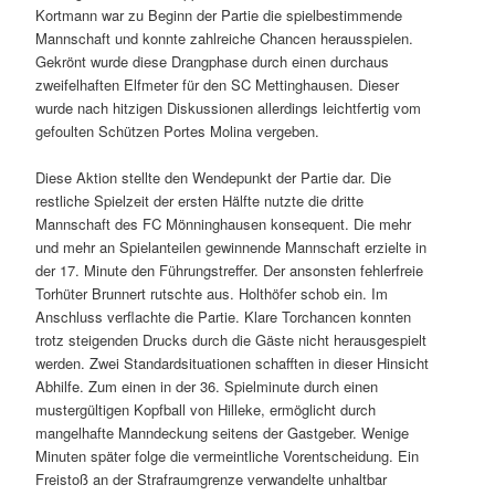
Kortmann war zu Beginn der Partie die spielbestimmende
Mannschaft und konnte zahlreiche Chancen herausspielen.
Gekrönt wurde diese Drangphase durch einen durchaus
zweifelhaften Elfmeter für den SC Mettinghausen. Dieser
wurde nach hitzigen Diskussionen allerdings leichtfertig vom
gefoulten Schützen Portes Molina vergeben.
Diese Aktion stellte den Wendepunkt der Partie dar. Die
restliche Spielzeit der ersten Hälfte nutzte die dritte
Mannschaft des FC Mönninghausen konsequent. Die mehr
und mehr an Spielanteilen gewinnende Mannschaft erzielte in
der 17. Minute den Führungstreffer. Der ansonsten fehlerfreie
Torhüter Brunnert rutschte aus. Holthöfer schob ein. Im
Anschluss verflachte die Partie. Klare Torchancen konnten
trotz steigenden Drucks durch die Gäste nicht herausgespielt
werden. Zwei Standardsituationen schafften in dieser Hinsicht
Abhilfe. Zum einen in der 36. Spielminute durch einen
mustergültigen Kopfball von Hilleke, ermöglicht durch
mangelhafte Manndeckung seitens der Gastgeber. Wenige
Minuten später folge die vermeintliche Vorentscheidung. Ein
Freistoß an der Strafraumgrenze verwandelte unhaltbar