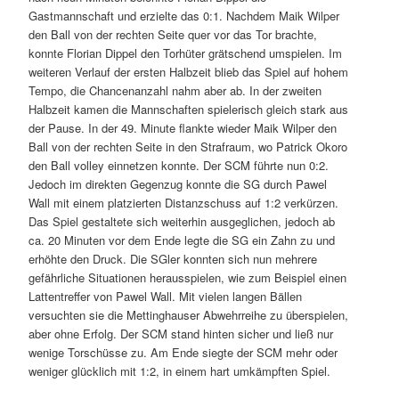
Gastmannschaft und erzielte das 0:1. Nachdem Maik Wilper
den Ball von der rechten Seite quer vor das Tor brachte,
konnte Florian Dippel den Torhüter grätschend umspielen. Im
weiteren Verlauf der ersten Halbzeit blieb das Spiel auf hohem
Tempo, die Chancenanzahl nahm aber ab. In der zweiten
Halbzeit kamen die Mannschaften spielerisch gleich stark aus
der Pause. In der 49. Minute flankte wieder Maik Wilper den
Ball von der rechten Seite in den Strafraum, wo Patrick Okoro
den Ball volley einnetzen konnte. Der SCM führte nun 0:2.
Jedoch im direkten Gegenzug konnte die SG durch Pawel
Wall mit einem platzierten Distanzschuss auf 1:2 verkürzen.
Das Spiel gestaltete sich weiterhin ausgeglichen, jedoch ab
ca. 20 Minuten vor dem Ende legte die SG ein Zahn zu und
erhöhte den Druck. Die SGler konnten sich nun mehrere
gefährliche Situationen herausspielen, wie zum Beispiel einen
Lattentreffer von Pawel Wall. Mit vielen langen Bällen
versuchten sie die Mettinghauser Abwehrreihe zu überspielen,
aber ohne Erfolg. Der SCM stand hinten sicher und ließ nur
wenige Torschüsse zu. Am Ende siegte der SCM mehr oder
weniger glücklich mit 1:2, in einem hart umkämpften Spiel.