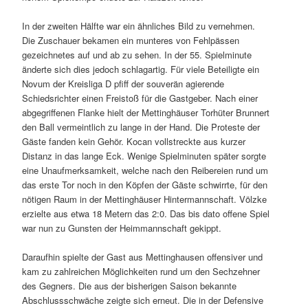
In der zweiten Hälfte war ein ähnliches Bild zu vernehmen.
Die Zuschauer bekamen ein munteres von Fehlpässen
gezeichnetes auf und ab zu sehen. In der 55. Spielminute
änderte sich dies jedoch schlagartig. Für viele Beteiligte ein
Novum der Kreisliga D pfiff der souverän agierende
Schiedsrichter einen Freistoß für die Gastgeber. Nach einer
abgegriffenen Flanke hielt der Mettinghäuser Torhüter Brunnert
den Ball vermeintlich zu lange in der Hand. Die Proteste der
Gäste fanden kein Gehör. Kocan vollstreckte aus kurzer
Distanz in das lange Eck. Wenige Spielminuten später sorgte
eine Unaufmerksamkeit, welche nach den Reibereien rund um
das erste Tor noch in den Köpfen der Gäste schwirrte, für den
nötigen Raum in der Mettinghäuser Hintermannschaft. Völzke
erzielte aus etwa 18 Metern das 2:0. Das bis dato offene Spiel
war nun zu Gunsten der Heimmannschaft gekippt.
Daraufhin spielte der Gast aus Mettinghausen offensiver und
kam zu zahlreichen Möglichkeiten rund um den Sechzehner
des Gegners. Die aus der bisherigen Saison bekannte
Abschlussschwäche zeigte sich erneut. Die in der Defensive