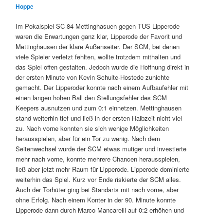
Hoppe
Im Pokalspiel SC 84 Mettinghasuen gegen TUS Lipperode
waren die Erwartungen ganz klar, Lipperode der Favorit und
Mettinghausen der klare Außenseiter. Der SCM, bei denen
viele Spieler verletzt fehlten, wollte trotzdem mithalten und
das Spiel offen gestalten. Jedoch wurde die Hoffnung direkt in
der ersten Minute von Kevin Schulte-Hostede zunichte
gemacht. Der Lipperoder konnte nach einem Aufbaufehler mit
einen langen hohen Ball den Stellungsfehler des SCM
Keepers ausnutzen und zum 0:1 einnetzen. Mettinghausen
stand weiterhin tief und ließ in der ersten Halbzeit nicht viel
zu. Nach vorne konnten sie sich wenige Möglichkeiten
herausspielen, aber für ein Tor zu wenig. Nach dem
Seitenwechsel wurde der SCM etwas mutiger und investierte
mehr nach vorne, konnte mehrere Chancen herausspielen,
ließ aber jetzt mehr Raum für Lipperode. Lipperode dominierte
weiterhin das Spiel. Kurz vor Ende riskierte der SCM alles.
Auch der Torhüter ging bei Standarts mit nach vorne, aber
ohne Erfolg. Nach einem Konter in der 90. Minute konnte
Lipperode dann durch Marco Mancarelli auf 0:2 erhöhen und