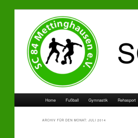
SC 84 Mettinghausen
Hauptmenü
Home
Fußball
Gymnastik
Rehasport
Zum
Zum
Inhalt
sekundären
ARCHIV FÜR DEN MONAT:
JULI 2014
wechseln
Inhalt