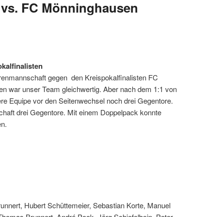
 vs. FC Mönninghausen
kalfinalisten
errenmannschaft gegen den Kreispokalfinalisten FC
en war unser Team gleichwertig. Aber nach dem 1:1 von
ere Equipe vor den Seitenwechsel noch drei Gegentore.
schaft drei Gegentore. Mit einem Doppelpack konnte
en.
unnert, Hubert Schüttemeier, Sebastian Korte, Manuel
 Thomas Brunnert, André Pook, Jörg Schiefelbein, Peter