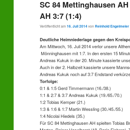
SC 84 Mettinghausen AH
wechseln
AH 3:7 (1:4)
Veröffentlicht am
16. Juli 2014
von
Reinhold Engelmeier
Deutliche Heimniederlage gegen den Kreispo
Am Mittwoch, 16. Juli 2014 verlor unsere Alth
Mönninghausen mit 1:7. In den ersten 15 Minut
Andreas Kukuk in der 20. Minute kassierte uns
Auch in der 2. Halbzeit kassierte unsere Mann
Andreas Kukuk noch auf 3:7 Endstand verkürz
Torfolge:
0:1 & 1:5 Gerd Timmermann (16./38.)
1:1 & 2:7 & 3:7 Andreas Kukuk (19./65./70.)
1:2 Tobias Kemper (21.)
1:3 & 1:6 & 1:7 Martin Wessling (30./45./55.)
1:4 Nicolai Hiedels (35.)
Für SC 84 Mettinghausen AH spielten Tobias Br
Marton, Rainer Haselhorst (18. Dario Fichera),