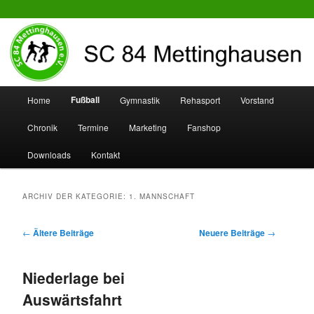
SC 84 Mettinghausen
Hauptmenü
Fußball
Home
Gymnastik
Rehasport
Vorstand
Zum
Zum
Chronik
Termine
Marketing
Fanshop
Inhalt
sekundären
Downloads
Kontakt
wechseln
Inhalt
wechseln
ARCHIV DER KATEGORIE:
1. MANNSCHAFT
Beitrags-
←
Ältere Beiträge
Neuere Beiträge
→
Navigation
Niederlage bei
Auswärtsfahrt