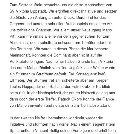
Zum Saisonauftakt besuchte uns die dritte Mannschaft von
SV Viktoria Lippstadt. Wir ergriffen direkt Initiative und setzten
die Gäste von Anfang an unter Druck. Durch Fehler des
Gegners und unseren schnellen Aufbauspiels erspielten wir
uns zahlreiche Chancen. Vor allem unser Neuzugang Mario
Pitti kam mehrmals alleine vor dem gegnerischen Tor zum
Abschluss, doch scheiterte entweder am Torhüter oder traf
das Tor nicht. Wir waren in dieser Phase die klar bessere
Mannschaft, konnten die Dominanz aber nicht auf die
Punktetafel bringen. Nach einer halben Stunde kam Viktoria
das erste Mal gefährlich vors Tor. Unglücklicher Weise wurde
ein Stürmer im Strafraum gefoult. Die Konsequenz hieß
Elfmeter. Der Stürmer trat an, scheiterte aber am Keeper
Tobias Hoppe, der den Ball aus der Ecke kratzte. Es blieb
beim 0:0. In der Nachspielzeit der ersten Halbzeit gelang uns
dann doch der erste Treffer. Patrick Okoro konnte die Flanke
von Mario verwerten und netzte ein zum 1:0 Halbzeitstand.
In der zweiten Hälfte übernahmen wir direkt wieder die
Initiative und stürmten nach vorne. Nach einem sagenhaftem
Sprint entkam Vincent Heilig seinen Verfolgern und erhöhte in