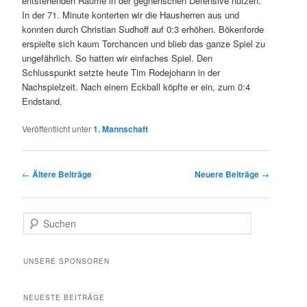
entstehenden Räume in der gegnerischen Defensive nutzen.
In der 71. Minute konterten wir die Hausherren aus und
konnten durch Christian Sudhoff auf 0:3 erhöhen. Bökenforde
erspielte sich kaum Torchancen und blieb das ganze Spiel zu
ungefährlich. So hatten wir einfaches Spiel. Den
Schlusspunkt setzte heute Tim Rodejohann in der
Nachspielzeit. Nach einem Eckball köpfte er ein, zum 0:4
Endstand.
Veröffentlicht unter
1. Mannschaft
Beitrags-
←
Ältere Beiträge
Neuere Beiträge
→
Navigation
S
u
c
h
UNSERE SPONSOREN
e
n
NEUESTE BEITRÄGE