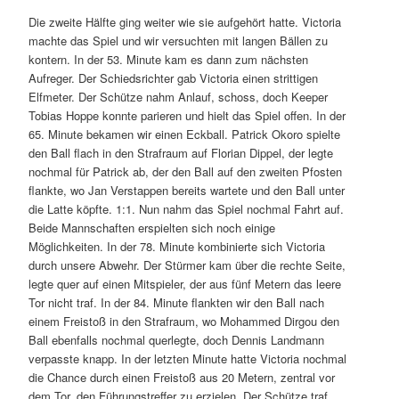
Die zweite Hälfte ging weiter wie sie aufgehört hatte. Victoria
machte das Spiel und wir versuchten mit langen Bällen zu
kontern. In der 53. Minute kam es dann zum nächsten
Aufreger. Der Schiedsrichter gab Victoria einen strittigen
Elfmeter. Der Schütze nahm Anlauf, schoss, doch Keeper
Tobias Hoppe konnte parieren und hielt das Spiel offen. In der
65. Minute bekamen wir einen Eckball. Patrick Okoro spielte
den Ball flach in den Strafraum auf Florian Dippel, der legte
nochmal für Patrick ab, der den Ball auf den zweiten Pfosten
flankte, wo Jan Verstappen bereits wartete und den Ball unter
die Latte köpfte. 1:1. Nun nahm das Spiel nochmal Fahrt auf.
Beide Mannschaften erspielten sich noch einige
Möglichkeiten. In der 78. Minute kombinierte sich Victoria
durch unsere Abwehr. Der Stürmer kam über die rechte Seite,
legte quer auf einen Mitspieler, der aus fünf Metern das leere
Tor nicht traf. In der 84. Minute flankten wir den Ball nach
einem Freistoß in den Strafraum, wo Mohammed Dirgou den
Ball ebenfalls nochmal querlegte, doch Dennis Landmann
verpasste knapp. In der letzten Minute hatte Victoria nochmal
die Chance durch einen Freistoß aus 20 Metern, zentral vor
dem Tor, den Führungstreffer zu erzielen. Der Schütze traf