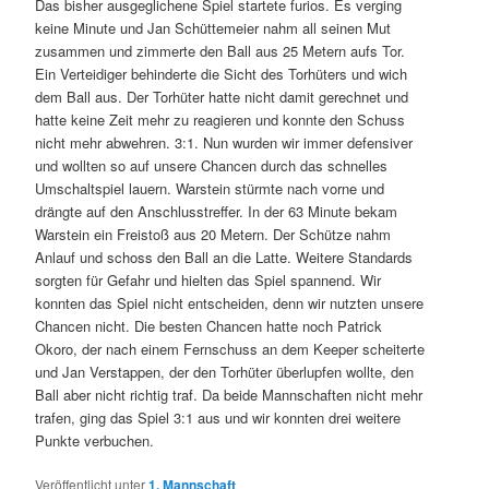
Das bisher ausgeglichene Spiel startete furios. Es verging
keine Minute und Jan Schüttemeier nahm all seinen Mut
zusammen und zimmerte den Ball aus 25 Metern aufs Tor.
Ein Verteidiger behinderte die Sicht des Torhüters und wich
dem Ball aus. Der Torhüter hatte nicht damit gerechnet und
hatte keine Zeit mehr zu reagieren und konnte den Schuss
nicht mehr abwehren. 3:1. Nun wurden wir immer defensiver
und wollten so auf unsere Chancen durch das schnelles
Umschaltspiel lauern. Warstein stürmte nach vorne und
drängte auf den Anschlusstreffer. In der 63 Minute bekam
Warstein ein Freistoß aus 20 Metern. Der Schütze nahm
Anlauf und schoss den Ball an die Latte. Weitere Standards
sorgten für Gefahr und hielten das Spiel spannend. Wir
konnten das Spiel nicht entscheiden, denn wir nutzten unsere
Chancen nicht. Die besten Chancen hatte noch Patrick
Okoro, der nach einem Fernschuss an dem Keeper scheiterte
und Jan Verstappen, der den Torhüter überlupfen wollte, den
Ball aber nicht richtig traf. Da beide Mannschaften nicht mehr
trafen, ging das Spiel 3:1 aus und wir konnten drei weitere
Punkte verbuchen.
Veröffentlicht unter
1. Mannschaft