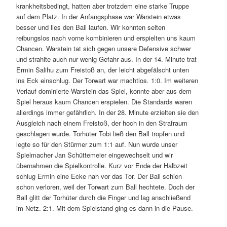
krankheitsbedingt, hatten aber trotzdem eine starke Truppe
auf dem Platz. In der Anfangsphase war Warstein etwas
besser und lies den Ball laufen. Wir konnten selten
reibungslos nach vorne kombinieren und erspielten uns kaum
Chancen. Warstein tat sich gegen unsere Defensive schwer
und strahlte auch nur wenig Gefahr aus. In der 14. Minute trat
Ermin Salihu zum Freistoß an, der leicht abgefälscht unten
ins Eck einschlug. Der Torwart war machtlos. 1:0. Im weiteren
Verlauf dominierte Warstein das Spiel, konnte aber aus dem
Spiel heraus kaum Chancen erspielen. Die Standards waren
allerdings immer gefährlich. In der 28. Minute erzielten sie den
Ausgleich nach einem Freistoß, der hoch in den Strafraum
geschlagen wurde. Torhüter Tobi ließ den Ball tropfen und
legte so für den Stürmer zum 1:1 auf. Nun wurde unser
Spielmacher Jan Schüttemeier eingewechselt und wir
übernahmen die Spielkontrolle. Kurz vor Ende der Halbzeit
schlug Ermin eine Ecke nah vor das Tor. Der Ball schien
schon verloren, weil der Torwart zum Ball hechtete. Doch der
Ball glitt der Torhüter durch die Finger und lag anschließend
im Netz. 2:1. Mit dem Spielstand ging es dann in die Pause.