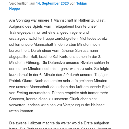
Veröffentlicht am
14. September 2020
von
Tobias
Hoppe
Am Sonntag war unsere 1.Mannschaft in Rüthen zu Gast.
Aufgrund des Spiels vom Freitagabend konnte unser
Trainergespann nur auf eine angeschlagene und
ersatzgeschwächte Truppe zurückgreifen. Nichtsdestotrotz
schien unsere Mannschaft in den ersten Minuten hoch
konzentriert. Durch einen vom rüthener Schlussmann
abgeprallten Ball, brachte Kai Korte uns schon in der 3.
Minute in Führung. Die Defensive unseres Rivalen schien in
den ersten Minuten noch nicht ganz wach zu sein. So folgte
kurz darauf in der 6. Minute das 2:0 durch unseren Torjäger
Patrick Okoro. Nach den ersten sehr erfolgreichen Minuten
war unserer Mannschaft dann doch das kräfteraubende Spiel
von Freitag anzumerken. Rüthen erspielte sich immer mehr
Chancen, konnte diese zu unserem Glück aber nicht
verwerten, sodass wir einen 2:0 Vorsprung in die Halbzeit
retten konnten.
Die zweite Halbzeit machte da weiter wo die Erste aufgehört
hatte. Die Rüthener erspielten sich weitere Chancen, konnten