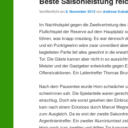
Beste Saisonleistung reic
Veröffentlicht am
8. November 2015
von
Andreas Kuku
Im Nachholspiel gegen die Zweitvertretung de
Flutlichtspiel der Reserve auf dem Hauptplatz 
führen, was knapp misslang. Es war dennoch der
und ein Punktgewinn wäre zwar unverdient abe
begleiteten Partie lief alles gewohnt in die erw
Tor. Die Gäste kamen aber nicht in so aussicht
Meister und der Gastgeber entwickelte gegen 
Offensivaktionen. Ein Lattentreffer Thomas Brun
Nach dem Pausentee wurde Horn schwächer und
schwimmen sah. Die Spielanteile waren gerecht 
einschlug. Doch wie sonst gesehen den Einbru
kam nach einem Eckstoss durch Marcel Wegner,
zum Ausgleich. Da es erst der zweite Saisontre
Argentinientreffer. Ein zweiter Aluminiumtest ze
Horn noch zum zweiten und dritten Tor kommen