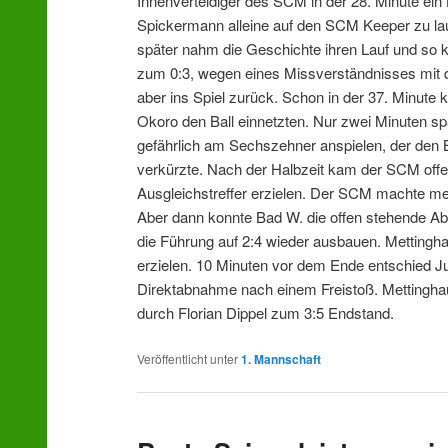
Innenverteidiger des SCM in der 28. Minute ein 
Spickermann alleine auf den SCM Keeper zu lau
später nahm die Geschichte ihren Lauf und so k
zum 0:3, wegen eines Missverständnisses mit 
aber ins Spiel zurück. Schon in der 37. Minute 
Okoro den Ball einnetzten. Nur zwei Minuten 
gefährlich am Sechszehner anspielen, der den Ba
verkürzte. Nach der Halbzeit kam der SCM offen
Ausgleichstreffer erzielen. Der SCM machte meh
Aber dann konnte Bad W. die offen stehende A
die Führung auf 2:4 wieder ausbauen. Mettingh
erzielen. 10 Minuten vor dem Ende entschied Ju
Direktabnahme nach einem Freistoß. Mettinghaus
durch Florian Dippel zum 3:5 Endstand.
Veröffentlicht unter
1. Mannschaft