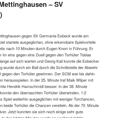
4 Mettinghausen – SV
)
ettinghausen gegen SV Germania Esbeck wurde am
el startete ausgeglichen, ohne erkennbare Spielvorteile
its nach 10 Minuten durch Eugen Knorr in Führung. Er
r im eins gegen eins Duell gegen den Torhüter Tobias
lange auf sich warten und Georg Kail konnte die Esbecker
g wurde durch ein Ball durch die Schnittstelle der Abwehr
ll gegen den Torhüter gewinnen. Der SCM war bis dahin
 herausspielen. In der 25. Minute traf Maik Wilper mit
machte Hendrik Hamschmidt besser. In der 38. Minute
 konnte den überraschten Torhüter überwinden. 1:2
 Spiel weiterhin ausgeglichen mit weniger Torchancen,
en beide Torhüter die Chancen vereiteln. Ab der 70. Minute
r. Jetzt konnten sie sich noch einige sehr gute
. In den letzten Minuten wurde es nochmal richtig