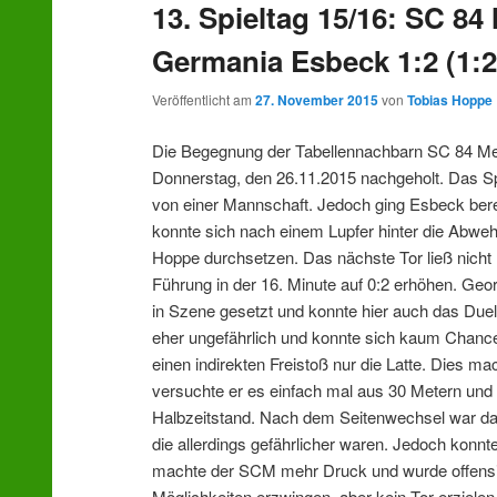
13. Spieltag 15/16: SC 8
wechseln
Germania Esbeck 1:2 (1:2
Veröffentlicht am
27. November 2015
von
Tobias Hoppe
Die Begegnung der Tabellennachbarn SC 84 M
Donnerstag, den 26.11.2015 nachgeholt. Das Spi
von einer Mannschaft. Jedoch ging Esbeck bere
konnte sich nach einem Lupfer hinter die Abweh
Hoppe durchsetzen. Das nächste Tor ließ nicht 
Führung in der 16. Minute auf 0:2 erhöhen. Geor
in Szene gesetzt und konnte hier auch das Due
eher ungefährlich und konnte sich kaum Chancen
einen indirekten Freistoß nur die Latte. Dies 
versuchte er es einfach mal aus 30 Metern und
Halbzeitstand. Nach dem Seitenwechsel war das
die allerdings gefährlicher waren. Jedoch konnt
machte der SCM mehr Druck und wurde offensive
Möglichkeiten erzwingen, aber kein Tor erzielen