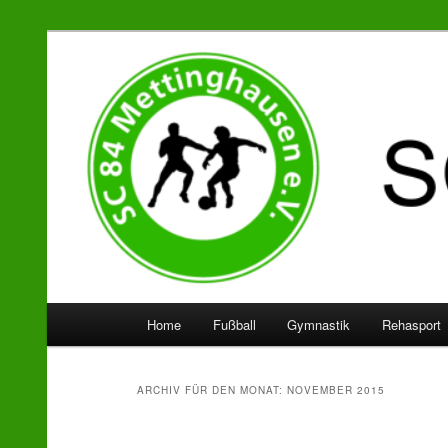
SC 84 Mettinghausen
Hauptmenü
Home
Fußball
Gymnastik
Rehasport
Zum
Zum
Inhalt
sekundären
ARCHIV FÜR DEN MONAT:
NOVEMBER 2015
wechseln
Inhalt