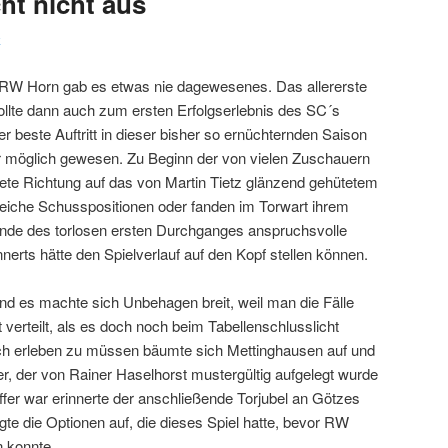
ht nicht aus
k
s RW Horn gab es etwas nie dagewesenes. Das allererste
sollte dann auch zum ersten Erfolgserlebnis des SC´s
 beste Auftritt in dieser bisher so ernüchternden Saison
r möglich gewesen. Zu Beginn der von vielen Zuschauern
artete Richtung auf das von Martin Tietz glänzend gehütetem
reiche Schusspositionen oder fanden im Torwart ihrem
Ende des torlosen ersten Durchganges anspruchsvolle
nerts hätte den Spielverlauf auf den Kopf stellen können.
 es machte sich Unbehagen breit, weil man die Fälle
verteilt, als es doch noch beim Tabellenschlusslicht
ch erleben zu müssen bäumte sich Mettinghausen auf und
 der von Rainer Haselhorst mustergültig aufgelegt wurde
ffer war erinnerte der anschließende Torjubel an Götzes
igte die Optionen auf, die dieses Spiel hatte, bevor RW
 konnte.