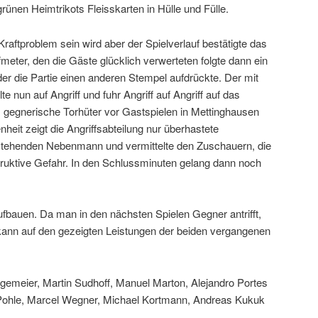
rünen Heimtrikots Fleisskarten in Hülle und Fülle.
aftproblem sein wird aber der Spielverlauf bestätigte das
lfmeter, den die Gäste glücklich verwerteten folgte dann ein
der die Partie einen anderen Stempel aufdrückte. Der mit
e nun auf Angriff und fuhr Angriff auf Angriff auf das
um gegnerische Torhüter vor Gastspielen in Mettinghausen
heit zeigt die Angriffsabteilung nur überhastete
istehenden Nebenmann und vermittelte den Zuschauern, die
ruktive Gefahr. In den Schlussminuten gelang dann noch
ufbauen. Da man in den nächsten Spielen Gegner antrifft,
d kann auf den gezeigten Leistungen der beiden vergangenen
ggemeier, Martin Sudhoff, Manuel Marton, Alejandro Portes
n Pohle, Marcel Wegner, Michael Kortmann, Andreas Kukuk