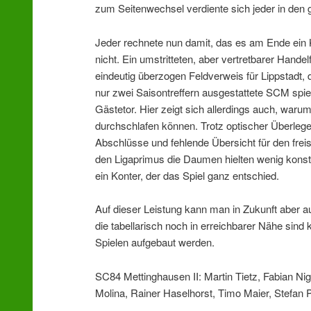
zum Seitenwechsel verdiente sich jeder in den g
Jeder rechnete nun damit, das es am Ende ein Kr
nicht. Ein umstritteten, aber vertretbarer Hande
eindeutig überzogen Feldverweis für Lippstadt, 
nur zwei Saisontreffern ausgestattete SCM spielt
Gästetor. Hier zeigt sich allerdings auch, war
durchschlafen können. Trotz optischer Überlegen
Abschlüsse und fehlende Übersicht für den fre
den Ligaprimus die Daumen hielten wenig konst
ein Konter, der das Spiel ganz entschied.
Auf dieser Leistung kann man in Zukunft aber a
die tabellarisch noch in erreichbarer Nähe sin
Spielen aufgebaut werden.
SC84 Mettinghausen II: Martin Tietz, Fabian Ni
Molina, Rainer Haselhorst, Timo Maier, Stefa