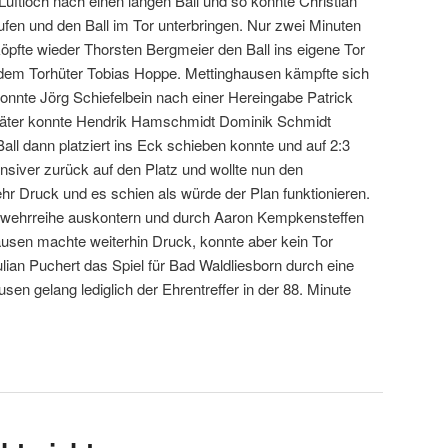
Luftloch nach einen langen Ball und so konnte Christian
fen und den Ball im Tor unterbringen. Nur zwei Minuten
öpfte wieder Thorsten Bergmeier den Ball ins eigene Tor
dem Torhüter Tobias Hoppe. Mettinghausen kämpfte sich
konnte Jörg Schiefelbein nach einer Hereingabe Patrick
später konnte Hendrik Hamschmidt Dominik Schmidt
ll dann platziert ins Eck schieben konnte und auf 2:3
siver zurück auf den Platz und wollte nun den
r Druck und es schien als würde der Plan funktionieren.
bwehrreihe auskontern und durch Aaron Kempkensteffen
ausen machte weiterhin Druck, konnte aber kein Tor
lian Puchert das Spiel für Bad Waldliesborn durch eine
en gelang lediglich der Ehrentreffer in der 88. Minute