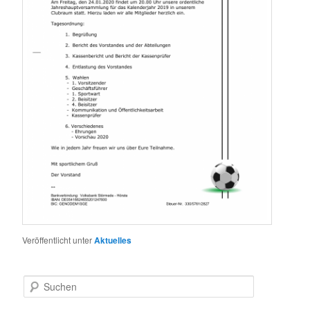
Veröffentlicht unter
Aktuelles
S
u
c