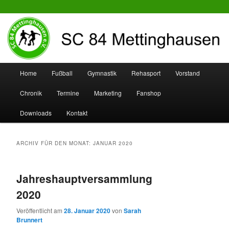
SC 84 Mettinghausen
Hauptmenü
Home
Fußball
Gymnastik
Rehasport
Vorstand
Zum
Zum
Chronik
Termine
Marketing
Fanshop
Inhalt
sekundären
Downloads
Kontakt
wechseln
Inhalt
wechseln
ARCHIV FÜR DEN MONAT:
JANUAR 2020
Jahreshauptversammlung
2020
Veröffentlicht am
28. Januar 2020
von
Sarah
Brunnert