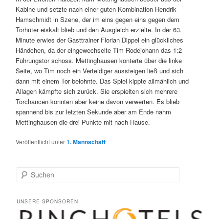
Kabine und setzte nach einer guten Kombination Hendrik
Hamschmidt in Szene, der im eins gegen eins gegen dem
Torhüter eiskalt blieb und den Ausgleich erzielte. In der 63.
Minute erwies der Gasttrainer Florian Dippel ein glückliches
Händchen, da der eingewechselte Tim Rodejohann das 1:2
Führungstor schoss. Mettinghausen konterte über die linke
Seite, wo Tim noch ein Verteidiger aussteigen ließ und sich
dann mit einem Tor belohnte. Das Spiel kippte allmählich und
Allagen kämpfte sich zurück. Sie erspielten sich mehrere
Torchancen konnten aber keine davon verwerten. Es blieb
spannend bis zur letzten Sekunde aber am Ende nahm
Mettinghausen die drei Punkte mit nach Hause.
Veröffentlicht unter
1. Mannschaft
S
u
c
h
UNSERE SPONSOREN
e
n