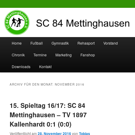
SC 84 Mettinghausen
Hauptmenü
Home
Fußball
Gymnastik
Rehasport
Vorstand
Zum
Zum
Chronik
Termine
Marketing
Fanshop
Inhalt
sekundären
Downloads
Kontakt
wechseln
Inhalt
wechseln
ARCHIV FÜR DEN MONAT:
NOVEMBER 2016
15. Spieltag 16/17: SC 84
Mettinghausen – TV 1897
Kallenhardt 0:1 (0:0)
Veröffentlicht am
28. November 2016
von
Tobias