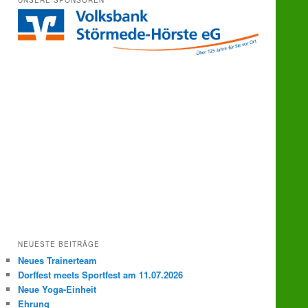
UNSERE SPONSOREN
e
n
NEUESTE BEITRÄGE
Neues Trainerteam
Dorffest meets Sportfest am 11.07.2026
Neue Yoga-Einheit
Ehrung