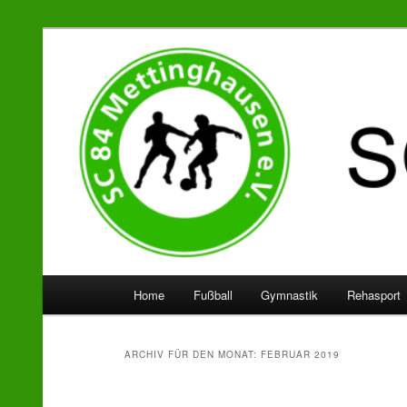
SC 84 Mettinghausen
Hauptmenü
Home
Fußball
Gymnastik
Rehasport
Zum
Zum
Inhalt
sekundären
ARCHIV FÜR DEN MONAT:
FEBRUAR 2019
wechseln
Inhalt