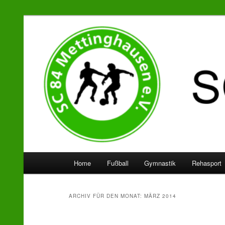
SC 84 Mettinghausen
Hauptmenü
Home
Fußball
Gymnastik
Rehasport
Zum
Zum
Inhalt
sekundären
ARCHIV FÜR DEN MONAT:
MÄRZ 2014
wechseln
Inhalt