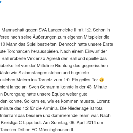
r
 Mannschaft gegen SVA Langeneicke II mit 1:2. Schon in
feree nach seine Äußerungen zum eigenen Mitspieler die
10 Mann das Spiel bestreiten. Dennoch hatte unsere Erste
 gute Torchancen herausspielen. Nach einem Einwurf der
Ball eroberte Vincenzo Agresti den Ball und spielte das
bbelke lief von der Mittelinie Richtung des gegnerischen
 Gäste wie Slalomstangen stehen und bugsierte
s sieben Metern ins Tornetz zum 1:0. Ein geiles Tor
t nicht lange an. Sven Schramm konnte in der 43. Minute
en Durchgang hatte unsere Equipe weiter gute
werden konnte. So kam es, wie es kommen musste. Lorenz
nute das 1:2 für die Arminia. Die Niederlage ist total
 Unterzahl das bessere und dominierende Team war. Nach
r Kreisliga C Lippstadt. Am Sonntag, 06. April 2014 um
 Tabellen-Dritten FC Mönninghausen II.