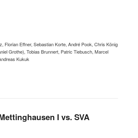
tz, Florian Effner, Sebastian Korte, André Pook, Chris König
iel Grothe), Tobias Brunnert, Patric Tiebusch, Marcel
d Andreas Kukuk
 Mettinghausen I vs. SVA