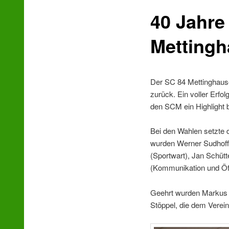
40 Jahre
wechseln
Mettingh
Der SC 84 Mettinghause
zurück. Ein voller Erfo
den SCM ein Highlight b
Bei den Wahlen setzte 
wurden Werner Sudhoff 
(Sportwart), Jan Schütt
(Kommunikation und Öffe
Geehrt wurden Markus Is
Stöppel, die dem Verein