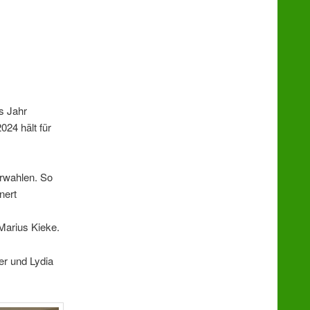
s Jahr
024 hält für
erwahlen. So
nert
 Marius Kieke.
er und Lydia