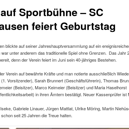
 auf Sportbühne – SC
ausen feiert Geburtstag
n blickte auf seiner Jahreshauptversammlung auf ein ereignisreiche
lg war unter anderem das traditionelle Spiel ohne Grenzen. Das Jahr 2
ereit, denn der Verein feiert im Juni sein 40-jähriges Bestehen.
der Verein auf bewährte Kräfte und man notierte ausschließlich Wied
(1. Vorsitzender), Sarah Brunnert (Geschäftsführerin), Thomas Brun
emeier (Beisitzer), Marco Keimeier (Beisitzer) und Maria Haselhorst
ntlichkeitsarbeit) in ihren Ämtern bestätigt. Neuer Kassenprüfer ist
eke, Gabriele Linauer, Jürgen Mattlat, Ulrike Möring, Martin Niehüs
 schon seit 25 Jahren die Treue halten.