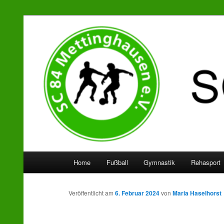
SC 84 Mettinghausen
Hauptmenü
Home
Fußball
Gymnastik
Rehasport
Zum
Zum
Inhalt
sekundären
Veröffentlicht am
6. Februar 2024
von
Maria Haselhorst
wechseln
Inhalt