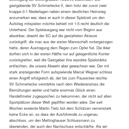
gastgebende SV Schmerlecke II, dem trotz der zuvor zwei
knappe 0-1 Niederlagen neben einem deutlichen Heimsieg
anzumerken war, dass er auch in dieser Spielzeit um den
Aufstieg mitspielen möchte behielt mit 1-5 recht deutlich die
Unterhand. Der Spielausgang war nicht vom Beginn aus
absehbar, obwohl der SC auf die gestatteten Akteure
zurückgriff, die man aus der ersten Mannschaft runtergezogen
hatte, deren Austragung dem Regen zum Opfer fiel. Die 84er
durften sich in der ersten Hälfte nur auf gelegentliche Konter
zurückgreifen, weil die Gastgeber ihre erprobte Spielstärke
entfachten, die unsere Abwehr aber gewachsen war. Der mit
stark ansteigender Form aufspielende Marcel Wegner schloss
einen Angriff erfolgreich ab, der bis zum Pausentee reichte.
SV Schmerlecke verstärkte nach dem Wiederanstoss die
Bemühungen weiter und hatte enormes Glück einen
Handelfmeter zugespochen zu bekommen, der nicht auf allen
Sportplätzen dieser Welt gepfiffen worden wäre. Der seit
Wochen exelente Martin Tietz bot dem Schützen nervenstark
keine Ecke an, so dass der Ausführende zu ungenau
abschloss, um den Mettinghauser Schlussmann zu
überwinden, der auch den Nachschuss entschärfte. Als wir