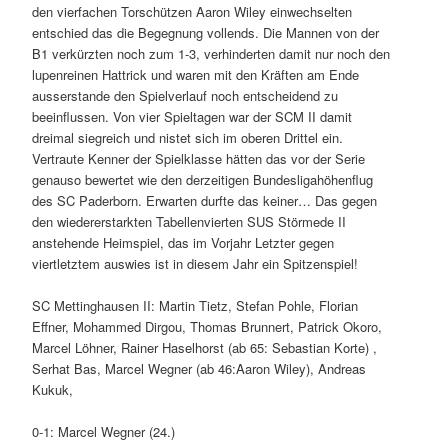
den vierfachen Torschützen Aaron Wiley einwechselten
entschied das die Begegnung vollends. Die Mannen von der
B1 verkürzten noch zum 1-3, verhinderten damit nur noch den
lupenreinen Hattrick und waren mit den Kräften am Ende
ausserstande den Spielverlauf noch entscheidend zu
beeinflussen. Von vier Spieltagen war der SCM II damit
dreimal siegreich und nistet sich im oberen Drittel ein.
Vertraute Kenner der Spielklasse hätten das vor der Serie
genauso bewertet wie den derzeitigen Bundesligahöhenflug
des SC Paderborn. Erwarten durfte das keiner… Das gegen
den wiedererstarkten Tabellenvierten SUS Störmede II
anstehende Heimspiel, das im Vorjahr Letzter gegen
viertletztem auswies ist in diesem Jahr ein Spitzenspiel!
SC Mettinghausen II: Martin Tietz, Stefan Pohle, Florian
Effner, Mohammed Dirgou, Thomas Brunnert, Patrick Okoro,
Marcel Löhner, Rainer Haselhorst (ab 65: Sebastian Korte) ,
Serhat Bas, Marcel Wegner (ab 46:Aaron Wiley), Andreas
Kukuk,
0-1: Marcel Wegner (24.)