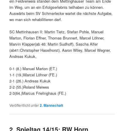
ein Feldverweis standen dem Mettinghauser Team am Ende
im Weg, um an ein Erfolgserlebnis teilhaben zu können.
Auswärts beim SV Schmerlecke wartet die nächste Aufgabe,
wo man sich rehabilitieren darf.
SC Mettinhausen II: Martin Tietz, Stefan Pohle, Manuel
Marton, Florian Effner, Thomas Brunnert, Marcel Löhner,
Marvin Klapper(ab 46: Martin Sudhoff), Sascha Alfer
(ab41:Christopher Haselhorst), Aaron Wiley, Marcel Wegner,
Andreas Kukuk,
0-1 (8.) Manuel Marton (ET.)
1-1 (19.)Marcel Löhner (FE.)
2-1 (26.) Andreas Kukuk
2-2 (55.)Roland Meiwes
2-3(64.)Marcus Frielinghaus (FE.)
Veröffentlicht unter
2. Mannschaft
2. Spieltag 14/15: RW Horn