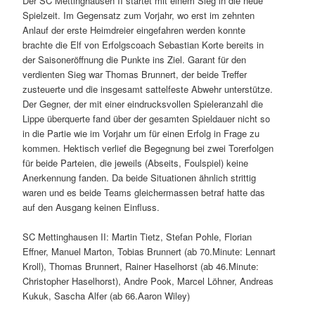
Der SC Mettinghausen II startet mit einem Sieg in die neue
Spielzeit. Im Gegensatz zum Vorjahr, wo erst im zehnten
Anlauf der erste Heimdreier eingefahren werden konnte
brachte die Elf von Erfolgscoach Sebastian Korte bereits in
der Saisoneröffnung die Punkte ins Ziel. Garant für den
verdienten Sieg war Thomas Brunnert, der beide Treffer
zusteuerte und die insgesamt sattelfeste Abwehr unterstütze.
Der Gegner, der mit einer eindrucksvollen Spieleranzahl die
Lippe überquerte fand über der gesamten Spieldauer nicht so
in die Partie wie im Vorjahr um für einen Erfolg in Frage zu
kommen. Hektisch verlief die Begegnung bei zwei Torerfolgen
für beide Parteien, die jeweils (Abseits, Foulspiel) keine
Anerkennung fanden. Da beide Situationen ähnlich strittig
waren und es beide Teams gleichermassen betraf hatte das
auf den Ausgang keinen Einfluss.
SC Mettinghausen II: Martin Tietz, Stefan Pohle, Florian
Effner, Manuel Marton, Tobias Brunnert (ab 70.Minute: Lennart
Kroll), Thomas Brunnert, Rainer Haselhorst (ab 46.Minute:
Christopher Haselhorst), Andre Pook, Marcel Löhner, Andreas
Kukuk, Sascha Alfer (ab 66.Aaron Wiley)