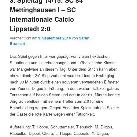
3. Spieltag 14/15: SC 84
Mettinghausen I – SC
Internationale Calcio
Lippstadt 2:0
Veröffentlicht am
9. September 2014
von
Sarah
Brunnert
Das Spiel gegen Inter war geprägt von vielen hektischen
Situationen und Unterbrechungen und fußballerische Klasse
war Mangelware an diesem Tag. Unter dem Strich kann aber
ein verdienter 2:0-Sieg verbucht werden. Unsere Erste ging
nach 30 Minuten durch einen souverän verwandelten Elfmeter
von Younes Dirgou in Führung. In der zweiten Halbzeit gab es
Torszenen auf beiden Seiten und erst in der 81. Minute konnte
Jörg Schiefelbein mit seinem Treffer zum 2:0 für eine
Entscheidung sorgen. Gegen Ende des Spiels sah ein Spieler
der Gäste die rote Karte wegen einer Tätlichkeit.
Aufstellung: T. H
oppe, Schüttemeier, Tiebusch, M. Dirgou,
Rübbelke, Dippel, Okoro, L. Hoppe, Caporale, Y. Dirgou,