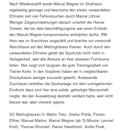
Nach Wiederanpfiff wurde Marcel Wegner im Strafraum
regelwidrig gestoppt und bescherte den ersten verwandelten
Elfmeter seit vier Fehlversuchen durch Marcel Löhner.
Weniger Zeigerumdrehungen danach unterlief der Horner
Torwart, der bis dato beschäftigungslos war einen Eckball,
den Marcel Wegner kompromisslos einköpften durfte. RW
Horn war im Anschluss angezählt und brachte nur vereinzelt
Abschlüsse auf den Mettinghäuser Kasten. Auch durch den
verwandelten Elfmeter geriet der Sportclub nicht mehr in
Verlegenheit, weil alle Akteure an ihrer obereren Formkurve
liefen. Hier zeigt sich langsam die gute Trainingsarbeit von
Trainer Korte. In den Vorjahren haben wir in vergleichbaren
Druckphasen weniger souverän gewirkt. Anwesende
Zuschauer verließen die Sportanlage mit dem untrügerischen
Eindruck dass sich hier eine solide, gefestigte Mannschaft
zeigte, die den Auswärtsieg deshalb verdient hatte, weil nicht
besser war, aber cleverer agierte.
SC Mettinghausen II: Martin Tietz, Stefan Pohle, Florian
Effner, Manuel Marton, Marcel Wegner (ab 70.Minute: Lennart
Kroll), Thomas Brunnert, Rainer Haselhorst, Andre Pook,