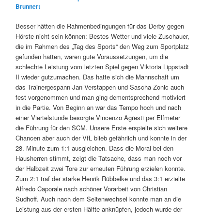
Brunnert
Besser hätten die Rahmenbedingungen für das Derby gegen
Hörste nicht sein können: Bestes Wetter und viele Zuschauer,
die im Rahmen des „Tag des Sports“ den Weg zum Sportplatz
gefunden hatten, waren gute Voraussetzungen, um die
schlechte Leistung vom letzten Spiel gegen Viktoria Lippstadt
II wieder gutzumachen. Das hatte sich die Mannschaft um
das Trainergespann Jan Verstappen und Sascha Zonic auch
fest vorgenommen und man ging dementsprechend motiviert
in die Partie. Von Beginn an war das Tempo hoch und nach
einer Viertelstunde besorgte Vincenzo Agresti per Elfmeter
die Führung für den SCM. Unsere Erste erspielte sich weitere
Chancen aber auch der VfL blieb gefährlich und konnte in der
28. Minute zum 1:1 ausgleichen. Dass die Moral bei den
Hausherren stimmt, zeigt die Tatsache, dass man noch vor
der Halbzeit zwei Tore zur erneuten Führung erzielen konnte.
Zum 2:1 traf der starke Henrik Rübbelke und das 3:1 erzielte
Alfredo Caporale nach schöner Vorarbeit von Christian
Sudhoff. Auch nach dem Seitenwechsel konnte man an die
Leistung aus der ersten Hälfte anknüpfen, jedoch wurde der