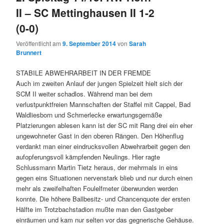
II – SC Mettinghausen II 1-2
(0-0)
Veröffentlicht am
9. September 2014
von
Sarah
Brunnert
STABILE ABWEHRARBEIT IN DER FREMDE
Auch im zweiten Anlauf der jungen Spielzeit hielt sich der
SCM II weiter schadlos. Während man bei dem
verlustpunktfreien Mannschaften der Staffel mit Cappel, Bad
Waldliesborn und Schmerlecke erwartungsgemäße
Platzierungen ablesen kann ist der SC mit Rang drei ein eher
ungewohneter Gast in den oberen Rängen. Den Höhenflug
verdankt man einer eindrucksvollen Abwehrarbeit gegen den
aufopferungsvoll kämpfenden Neulings. Hier ragte
Schlussmann Martin Tietz heraus, der mehrmals in eins
gegen eins Situationen nervenstark blieb und nur durch einen
mehr als zweifelhaften Foulelfmeter überwunden werden
konnte. Die höhere Ballbesitz- und Chancenquote der ersten
Hälfte im Trotzbachstadion mußte man den Gastgeber
einräumen und kam nur selten vor das gegnerische Gehäuse.