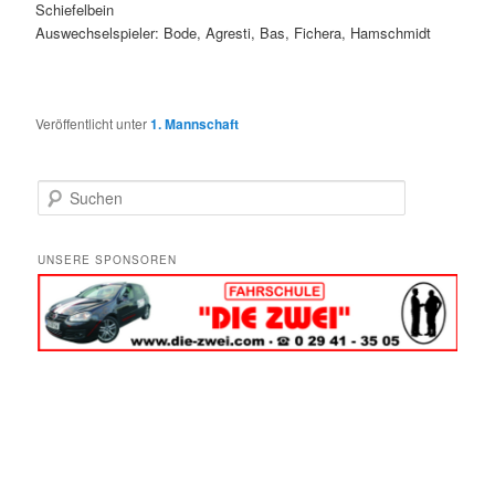
Schiefelbein
Auswechselspieler: Bode, Agresti, Bas, Fichera, Hamschmidt
Veröffentlicht unter
1. Mannschaft
S
u
c
h
UNSERE SPONSOREN
e
n