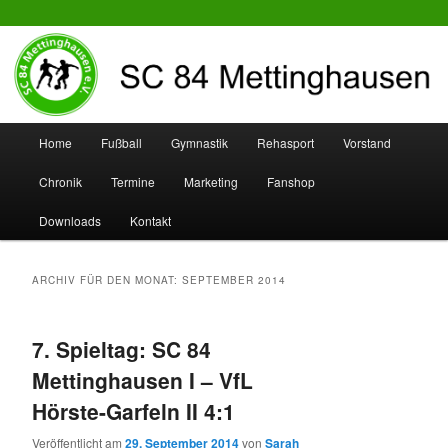
SC 84 Mettinghausen
Hauptmenü
Home
Fußball
Gymnastik
Rehasport
Vorstand
Zum
Zum
Chronik
Termine
Marketing
Fanshop
Inhalt
sekundären
Downloads
Kontakt
wechseln
Inhalt
wechseln
ARCHIV FÜR DEN MONAT:
SEPTEMBER 2014
7. Spieltag: SC 84
Mettinghausen I – VfL
Hörste-Garfeln II 4:1
Veröffentlicht am
29. September 2014
von
Sarah