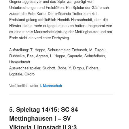
Gegner aggressiver und das Spiel war geprägt von
Unterbrechungen und Freistößen. Ein Spieler der Gäste sah
zudem die Rote Karte. Der erlösende Treffer zum 4:1-
Endstand gelang schließlich Hendrik Hamschmidt, dem die
Hörster nichts mehr entgegenzusetzen hatten. Insgesamt war
es eine starke Mannschafsleistung der Mettinghauser und am
Ende steht ein verdienter Derbysieg.
Aufstellung: T. H
oppe, Schüttemeier, Tiebusch, M. Dirgou,
Rübbelke, Bas, Agresti, L. Hoppe, Caporale, Schiefelbein,
Hamschmidt
Auswechselspieler: Sudhoff, Bode, Y. Dirgou, Fichera,
Lopitale, Okoro
Veröffentlicht unter
1. Mannschaft
5. Spieltag 14/15: SC 84
Mettinghausen I – SV
Viktoria Lippstadt II 3:3