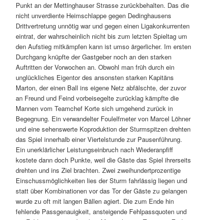
Punkt an der Mettinghauser Strasse zurückbehalten. Das die
nicht unverdiente Heimschlappe gegen Dedinghausens
Drittvertretung unnötig war und gegen einen Ligakonkurrenten
eintrat, der wahrscheinlich nicht bis zum letzten Spieltag um
den Aufstieg mitkämpfen kann ist umso ärgerlicher. Im ersten
Durchgang knüpfte der Gastgeber noch an den starken
Auftritten der Vorwochen an. Obwohl man früh durch ein
unglückliches Eigentor des ansonsten starken Kapitäns
Marton, der einen Ball ins eigene Netz abfälschte, der zuvor
an Freund und Feind vorbeisegelte zurücklag kämpfte die
Mannen vom Teamchef Korte sich umgehend zurück in
Begegnung. Ein verwandelter Foulelfmeter von Marcel Löhner
und eine sehenswerte Koproduktion der Sturmspitzen drehten
das Spiel innerhalb einer Viertelstunde zur Pausenführung.
Ein unerklärlicher Leistungseinbruch nach Wiederanpfiff
kostete dann doch Punkte, weil die Gäste das Spiel ihrerseits
drehten und ins Ziel brachten. Zwei zweihundertprozentige
Einschussmöglichkeiten lies der Sturm fahrlässig liegen und
statt über Kombinationen vor das Tor der Gäste zu gelangen
wurde zu oft mit langen Bällen agiert. Die zum Ende hin
fehlende Passgenauigkeit, ansteigende Fehlpassquoten und