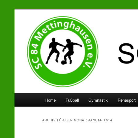
SC 84 Mettinghausen
Hauptmenü
Home
Fußball
Gymnastik
Rehasport
Zum
Zum
Inhalt
sekundären
ARCHIV FÜR DEN MONAT:
JANUAR 2014
wechseln
Inhalt