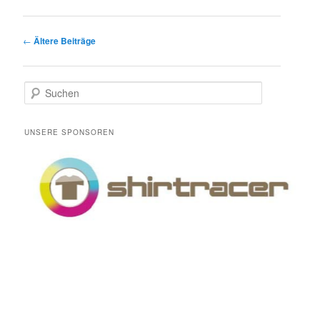
Beitrags-
←
Ältere Beiträge
Navigation
S
u
c
h
UNSERE SPONSOREN
e
n