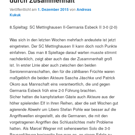
Veröffentlicht am
1. Dezember 2015
von
Andreas
Kukuk
8.Spieltag: SC Mettinghausen II-Germania Esbeck II 3-0 (2-0)
Was sich in den letzten Wochen mehrfach andeutete ist jetzt
eingetreten. Der SC Mettinghausen II kann doch noch Punkte
einfahren. Das man 8 Spieltage darauf warten musste stimmt
nachdenklich, zeigt aber auch das der Zusammenhalt groß
ist. In erster Linie aber auch zwischen den beiden
Seniorenmannschaften, den für die zählbaren Früchte waren
maßgeblich die beiden Akteure Sascha Jäschke und Patrick
Okoro aus Mannschaft eins verantwortlich, die und gegen
Germania Esbeck früh eine 2-0 Führung brachten.
Sicher hatten die kampfstarken Gäste auch Akteure aus der
höher spielenden Elf in ihren Reihen, aber die seit Wochen gut
agierende Abwehr um Libero Stefan Pohle war besser auf die
Angriffswellen eingestellt, als die Germanen, die mit den
vorgetragenen Angriffen des Schlusslichtes mehr Probleme
hatten. Als Marcel Wegner mit sehenswerten Solo die 3-0
Pausenführung besiegelte fing man an, an einem Erfolg zu