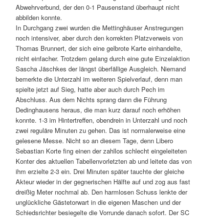
Abwehrverbund, der den 0-1 Pausenstand überhaupt nicht
abbilden konnte.
In Durchgang zwei wurden die Mettinghäuser Anstregungen
noch intensiver, aber durch den korrekten Platzverweis von
Thomas Brunnert, der sich eine gelbrote Karte einhandelte,
nicht einfacher. Trotzdem gelang durch eine gute Einzelaktion
Sascha Jäschkes der längst überfällige Ausgleich. Niemand
bemerkte die Unterzahl im weiteren Spielverlauf, denn man
spielte jetzt auf Sieg, hatte aber auch durch Pech im
Abschluss. Aus dem Nichts sprang dann die Führung
Dedinghausens heraus, die man kurz darauf noch erhöhen
konnte. 1-3 im Hintertreffen, obendrein in Unterzahl und noch
zwei reguläre Minuten zu gehen. Das ist normalerweise eine
gelesene Messe. Nicht so an diesem Tage, denn Libero
Sebastian Korte fing einen der zahllos schlecht eingeleiteten
Konter des aktuellen Tabellenvorletzten ab und leitete das von
ihm erzielte 2-3 ein. Drei Minuten später tauchte der gleiche
Akteur wieder in der gegnerischen Hälfte auf und zog aus fast
dreißig Meter nochmal ab. Den harmlosen Schuss lenkte der
unglückliche Gästetorwart in die eigenen Maschen und der
Schiedsrichter besiegelte die Vorrunde danach sofort. Der SC