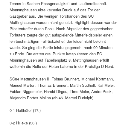
Teams in Sachen Passgenauigkeit und Laufbereitschaft.
Mönninghausen übte keinerlei Druck auf das Tor der
Gastgeber aus. Die wenigen Torchancen des SC
Mettinghausen wurden nicht genutzt. Highlight dessen war der
Pfostentreffer durch Pook. Nach Abpraller des gegnerischen
Torhüters zeigte der gut aufspielende Mittelfeldspieler einen
lehrbuchmäßigen Fallrückzieher, der leider nicht belohnt
wurde. So ging die Partie leistungsgerecht nach 90 Minuten
zu Ende. Die ersten drei Punkte katapultieren den FC
Mönninghausen auf Tabellenplatz 8. Mettinghausen erfüllt
weiterhin die Rolle der Roten Laterne in der Kreisliga D Nord.
SC84 Mettinghausen II: Tobias Brunnert, Michael Kortmann,
Manuel Marton, Thomas Brunnert, Martin Sudhoff, Kai Meier,
Fabian Niggemeier, Hamid Dirgou, Timo Meier, Andre Pook,
Alejandro Portes Molina (ab 46. Marcel Rudolph)
0-1 Holthöfer (17.)
0-2 Hilleke (36.)