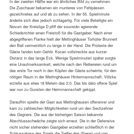
In der zweiten Hälfte war ein ähnliches Bild zu vernehmen.
Die Zuschauer bekamen ein munteres von Fehlpässen
gezeichnetes auf und ab zu sehen. In der 55. Spielminute
änderte sich dies jedoch schlagartig. Für viele Beteiligte ein
Novum der Kreisliga D pfiff der souverän agierende
Schiedsrichter einen Freistoß für die Gastgeber. Nach einer
abgegriffenen Flanke hielt der Mettinghäuser Torhüter Brunnert
den Ball vermeintlich zu lange in der Hand. Die Proteste der
Gäste fanden kein Gehör. Kocan vollstreckte aus kurzer
Distanz in das lange Eck. Wenige Spielminuten später sorgte
eine Unaufmerksamkeit, welche nach den Reibereien rund um
das erste Tor noch in den Köpfen der Gäste schwirrte, für den
nötigen Raum in der Mettinghäuser Hintermannschaft. Völzke
erzielte aus etwa 18 Metern das 2:0. Das bis dato offene Spiel
war nun zu Gunsten der Heimmannschaft gekippt.
Daraufhin spielte der Gast aus Mettinghausen offensiver und
kam zu zahlreichen Möglichkeiten rund um den Sechzehner
des Gegners. Die aus der bisherigen Saison bekannte
Abschlussschwäche zeigte sich erneut. Die in der Defensive
nicht sicher stehenden Gastgeber erzielten schließlich in der
Schlussphase des Spiels die Treffer drei (Siepe) und vier