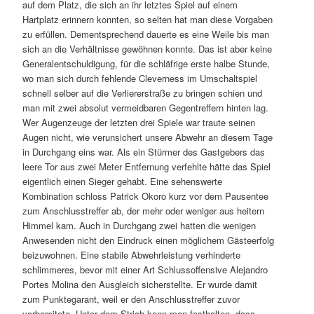
auf dem Platz, die sich an ihr letztes Spiel auf einem
Hartplatz erinnern konnten, so selten hat man diese Vorgaben
zu erfüllen. Dementsprechend dauerte es eine Weile bis man
sich an die Verhältnisse gewöhnen konnte. Das ist aber keine
Generalentschuldigung, für die schläfrige erste halbe Stunde,
wo man sich durch fehlende Cleverness im Umschaltspiel
schnell selber auf die Verliererstraße zu bringen schien und
man mit zwei absolut vermeidbaren Gegentreffern hinten lag.
Wer Augenzeuge der letzten drei Spiele war traute seinen
Augen nicht, wie verunsichert unsere Abwehr an diesem Tage
in Durchgang eins war. Als ein Stürmer des Gastgebers das
leere Tor aus zwei Meter Entfernung verfehlte hätte das Spiel
eigentlich einen Sieger gehabt. Eine sehenswerte
Kombination schloss Patrick Okoro kurz vor dem Pausentee
zum Anschlusstreffer ab, der mehr oder weniger aus heitern
Himmel kam. Auch in Durchgang zwei hatten die wenigen
Anwesenden nicht den Eindruck einen möglichem Gästeerfolg
beizuwohnen. Eine stabile Abwehrleistung verhinderte
schlimmeres, bevor mit einer Art Schlussoffensive Alejandro
Portes Molina den Ausgleich sicherstellte. Er wurde damit
zum Punktegarant, weil er den Anschlusstreffer zuvor
vorbereitete. Unter dem Strich kann man festhalten, dass