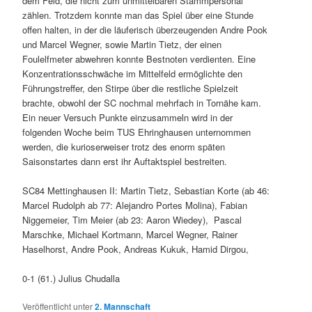
dem Feld, die nicht zum unmittelbaren Stammpersonal
zählen. Trotzdem konnte man das Spiel über eine Stunde
offen halten, in der die läuferisch überzeugenden Andre Pook
und Marcel Wegner, sowie Martin Tietz, der einen
Foulelfmeter abwehren konnte Bestnoten verdienten. Eine
Konzentrationsschwäche im Mittelfeld ermöglichte den
Führungstreffer, den Stirpe über die restliche Spielzeit
brachte, obwohl der SC nochmal mehrfach in Tornähe kam.
Ein neuer Versuch Punkte einzusammeln wird in der
folgenden Woche beim TUS Ehringhausen unternommen
werden, die kurioserweiser trotz des enorm späten
Saisonstartes dann erst ihr Auftaktspiel bestreiten.
SC84 Mettinghausen II: Martin Tietz, Sebastian Korte (ab 46:
Marcel Rudolph ab 77: Alejandro Portes Molina), Fabian
Niggemeier, Tim Meier (ab 23: Aaron Wiedey), Pascal
Marschke, Michael Kortmann, Marcel Wegner, Rainer
Haselhorst, Andre Pook, Andreas Kukuk, Hamid Dirgou,
0-1 (61.) Julius Chudalla
Veröffentlicht unter
2. Mannschaft