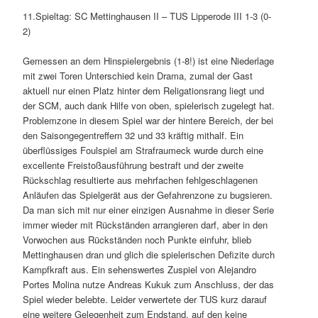
11.Spieltag: SC Mettinghausen II – TUS Lipperode III 1-3 (0-
2)
Gemessen an dem Hinspielergebnis (1-8!) ist eine Niederlage
mit zwei Toren Unterschied kein Drama, zumal der Gast
aktuell nur einen Platz hinter dem Religationsrang liegt und
der SCM, auch dank Hilfe von oben, spielerisch zugelegt hat.
Problemzone in diesem Spiel war der hintere Bereich, der bei
den Saisongegentreffern 32 und 33 kräftig mithalf. Ein
überflüssiges Foulspiel am Strafraumeck wurde durch eine
excellente Freistoßausführung bestraft und der zweite
Rückschlag resultierte aus mehrfachen fehlgeschlagenen
Anläufen das Spielgerät aus der Gefahrenzone zu bugsieren.
Da man sich mit nur einer einzigen Ausnahme in dieser Serie
immer wieder mit Rückständen arrangieren darf, aber in den
Vorwochen aus Rückständen noch Punkte einfuhr, blieb
Mettinghausen dran und glich die spielerischen Defizite durch
Kampfkraft aus. Ein sehenswertes Zuspiel von Alejandro
Portes Molina nutze Andreas Kukuk zum Anschluss, der das
Spiel wieder belebte. Leider verwertete der TUS kurz darauf
eine weitere Gelegenheit zum Endstand, auf den keine