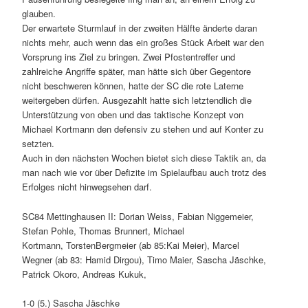
glauben.
Der erwartete Sturmlauf in der zweiten Hälfte änderte daran
nichts mehr, auch wenn das ein großes Stück Arbeit war den
Vorsprung ins Ziel zu bringen. Zwei Pfostentreffer und
zahlreiche Angriffe später, man hätte sich über Gegentore
nicht beschweren können, hatte der SC die rote Laterne
weitergeben dürfen. Ausgezahlt hatte sich letztendlich die
Unterstützung von oben und das taktische Konzept von
Michael Kortmann den defensiv zu stehen und auf Konter zu
setzten.
Auch in den nächsten Wochen bietet sich diese Taktik an, da
man nach wie vor über Defizite im Spielaufbau auch trotz des
Erfolges nicht hinwegsehen darf.
SC84 Mettinghausen II: Dorian Weiss, Fabian Niggemeier,
Stefan Pohle, Thomas Brunnert, Michael
Kortmann, TorstenBergmeier (ab 85:Kai Meier), Marcel
Wegner (ab 83: Hamid Dirgou), Timo Maier, Sascha Jäschke,
Patrick Okoro, Andreas Kukuk,
1-0 (5.) Sascha Jäschke