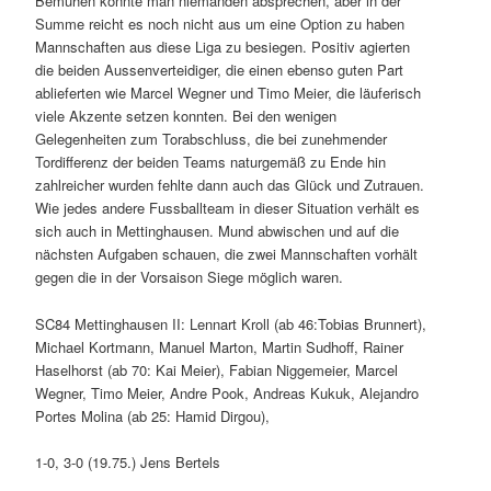
Bemühen konnte man niemanden absprechen, aber in der
Summe reicht es noch nicht aus um eine Option zu haben
Mannschaften aus diese Liga zu besiegen. Positiv agierten
die beiden Aussenverteidiger, die einen ebenso guten Part
ablieferten wie Marcel Wegner und Timo Meier, die läuferisch
viele Akzente setzen konnten. Bei den wenigen
Gelegenheiten zum Torabschluss, die bei zunehmender
Tordifferenz der beiden Teams naturgemäß zu Ende hin
zahlreicher wurden fehlte dann auch das Glück und Zutrauen.
Wie jedes andere Fussballteam in dieser Situation verhält es
sich auch in Mettinghausen. Mund abwischen und auf die
nächsten Aufgaben schauen, die zwei Mannschaften vorhält
gegen die in der Vorsaison Siege möglich waren.
SC84 Mettinghausen II: Lennart Kroll (ab 46:Tobias Brunnert),
Michael Kortmann, Manuel Marton, Martin Sudhoff, Rainer
Haselhorst (ab 70: Kai Meier), Fabian Niggemeier, Marcel
Wegner, Timo Meier, Andre Pook, Andreas Kukuk, Alejandro
Portes Molina (ab 25: Hamid Dirgou),
1-0, 3-0 (19.75.) Jens Bertels