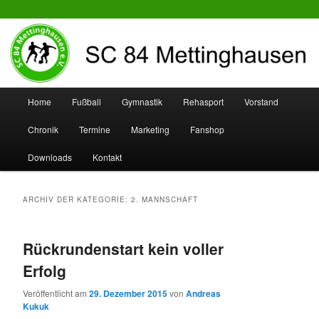
SC 84 Mettinghausen
Hauptmenü
Home
Fußball
Gymnastik
Rehasport
Vorstand
Zum
Zum
Chronik
Termine
Marketing
Fanshop
Inhalt
sekundären
Downloads
Kontakt
wechseln
Inhalt
wechseln
ARCHIV DER KATEGORIE:
2. MANNSCHAFT
Rückrundenstart kein voller
Erfolg
Veröffentlicht am
29. Dezember 2015
von
Andreas
Kukuk