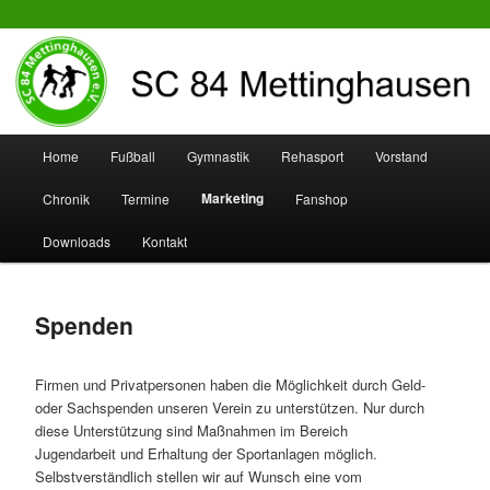
SC 84 Mettinghausen
Hauptmenü
Home
Fußball
Gymnastik
Rehasport
Vorstand
Zum
Zum
Marketing
Chronik
Termine
Fanshop
Inhalt
sekundären
Downloads
Kontakt
wechseln
Inhalt
wechseln
Spenden
Firmen und Privatpersonen haben die Möglichkeit durch Geld-
oder Sachspenden unseren Verein zu unterstützen. Nur durch
diese Unterstützung sind Maßnahmen im Bereich
Jugendarbeit und Erhaltung der Sportanlagen möglich.
Selbstverständlich stellen wir auf Wunsch eine vom