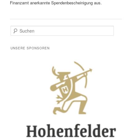
Finanzamt anerkannte Spendenbescheinigung aus.
S
u
c
h
UNSERE SPONSOREN
e
n