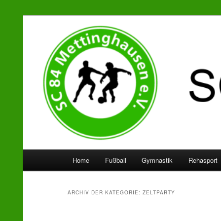
SC 84 Mettinghausen
Hauptmenü
Home
Fußball
Gymnastik
Rehasport
Zum
Zum
Inhalt
sekundären
ARCHIV DER KATEGORIE:
ZELTPARTY
wechseln
Inhalt