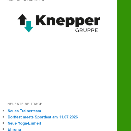
UNSERE SPONSOREN
e
n
NEUESTE BEITRÄGE
Neues Trainerteam
Dorffest meets Sportfest am 11.07.2026
Neue Yoga-Einheit
Ehrung