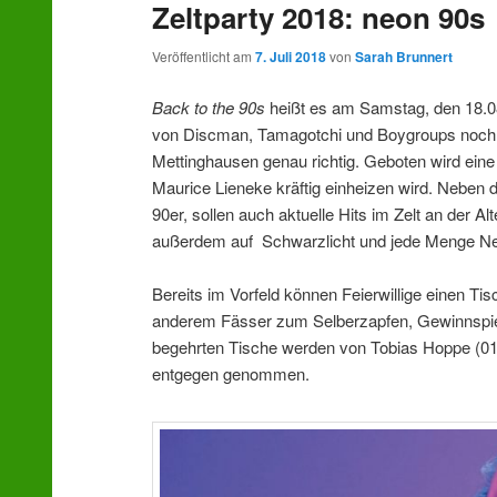
Zeltparty 2018: neon 90s
wechseln
Veröffentlicht am
7. Juli 2018
von
Sarah Brunnert
Back to the 90s
heißt es am Samstag, den 18.0
von Discman, Tamagotchi und Boygroups noch ei
Mettinghausen genau richtig. Geboten wird eine
Maurice Lieneke kräftig einheizen wird. Neben
90er, sollen auch aktuelle Hits im Zelt an der 
außerdem auf Schwarzlicht und jede Menge Ne
Bereits im Vorfeld können Feierwillige einen Ti
anderem Fässer zum Selberzapfen, Gewinnspiel
begehrten Tische werden von Tobias Hoppe (0
entgegen genommen.