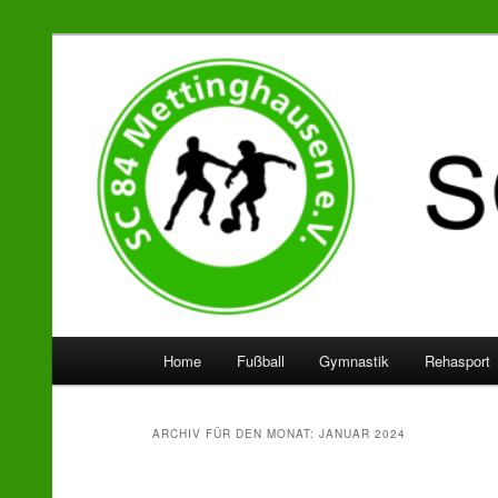
SC 84 Mettinghausen
Hauptmenü
Home
Fußball
Gymnastik
Rehasport
Zum
Zum
Inhalt
sekundären
ARCHIV FÜR DEN MONAT:
JANUAR 2024
wechseln
Inhalt