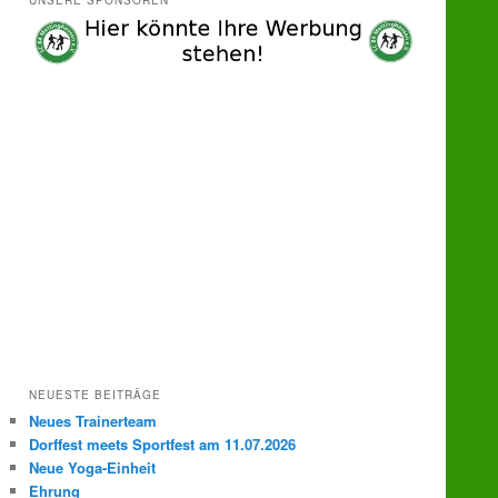
UNSERE SPONSOREN
e
n
NEUESTE BEITRÄGE
Neues Trainerteam
Dorffest meets Sportfest am 11.07.2026
Neue Yoga-Einheit
Ehrung