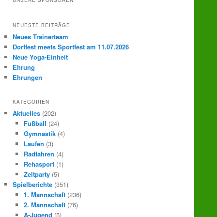
UNSERE SPONSOREN
e
n
NEUESTE BEITRÄGE
Neues Trainerteam
Dorffest meets Sportfest am 11.07.2026
Neue Yoga-Einheit
Ehrung
Ehrungen
KATEGORIEN
Aktuelles
(202)
Fußball
(24)
Gymnastik
(4)
Laufen
(3)
Radfahren
(4)
Rehasport
(1)
Zeltparty
(5)
Spielberichte
(351)
1. Mannschaft
(236)
2. Mannschaft
(76)
A-Jugend
(5)