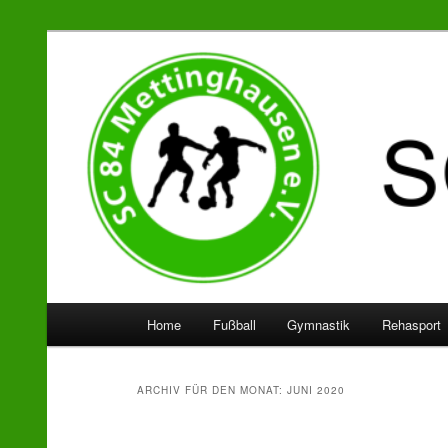
SC 84 Mettinghausen
Hauptmenü
Home
Fußball
Gymnastik
Rehasport
Zum
Zum
Inhalt
sekundären
ARCHIV FÜR DEN MONAT:
JUNI 2020
wechseln
Inhalt