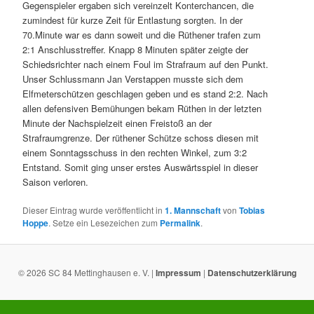
Gegenspieler ergaben sich vereinzelt Konterchancen, die
zumindest für kurze Zeit für Entlastung sorgten. In der
70.Minute war es dann soweit und die Rüthener trafen zum
2:1 Anschlusstreffer. Knapp 8 Minuten später zeigte der
Schiedsrichter nach einem Foul im Strafraum auf den Punkt.
Unser Schlussmann Jan Verstappen musste sich dem
Elfmeterschützen geschlagen geben und es stand 2:2. Nach
allen defensiven Bemühungen bekam Rüthen in der letzten
Minute der Nachspielzeit einen Freistoß an der
Strafraumgrenze. Der rüthener Schütze schoss diesen mit
einem Sonntagsschuss in den rechten Winkel, zum 3:2
Entstand. Somit ging unser erstes Auswärtsspiel in dieser
Saison verloren.
Dieser Eintrag wurde veröffentlicht in
1. Mannschaft
von
Tobias
Hoppe
. Setze ein Lesezeichen zum
Permalink
.
© 2026 SC 84 Mettinghausen e. V. |
Impressum
|
Datenschutzerklärung