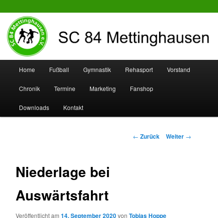
SC 84 Mettinghausen
Hauptmenü
Home
Fußball
Gymnastik
Rehasport
Vorstand
Zum
Zum
Chronik
Termine
Marketing
Fanshop
Inhalt
sekundären
Downloads
Kontakt
wechseln
Inhalt
wechseln
Beitrags-
←
Zurück
Weiter
→
Navigation
Niederlage bei
Auswärtsfahrt
Veröffentlicht am
14. September 2020
von
Tobias Hoppe