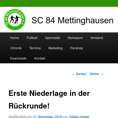
SC 84 Mettinghausen
Hauptmenü
Home
Fußball
Gymnastik
Rehasport
Vorstand
Zum
Zum
Chronik
Termine
Marketing
Fanshop
Inhalt
sekundären
Downloads
Kontakt
wechseln
Inhalt
wechseln
Beitrags-
←
Zurück
Weiter
→
Navigation
Erste Niederlage in der
Rückrunde!
Veröffentlicht am
17. November 2019
von
Tobias Hoppe