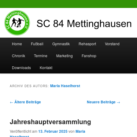
SC 84 Mettinghausen
Hauptmenü
Home
Fußball
Gymnastik
Rehasport
Vorstand
Zum
Zum
Chronik
Termine
Marketing
Fanshop
Inhalt
sekundären
Downloads
Kontakt
wechseln
Inhalt
wechseln
Maria Haselhorst
ARCHIV DES AUTORS:
Beitrags-
←
Ältere Beiträge
Neuere Beiträge
→
Navigation
Jahreshauptversammlung
Veröffentlicht am
13. Februar 2025
von
Maria
Haselhorst