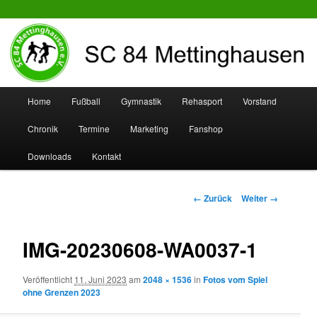
SC 84 Mettinghausen
Hauptmenü
Home
Fußball
Gymnastik
Rehasport
Vorstand
Zum
Zum
Chronik
Termine
Marketing
Fanshop
Inhalt
sekundären
Downloads
Kontakt
wechseln
Inhalt
wechseln
Bilder-
← Zurück
Weiter →
Navigation
IMG-20230608-WA0037-1
Veröffentlicht
11. Juni 2023
am
2048 × 1536
in
Fotos vom Spiel
ohne Grenzen 2023