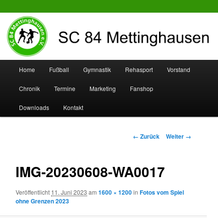
SC 84 Mettinghausen
Hauptmenü
Home
Fußball
Gymnastik
Rehasport
Vorstand
Zum
Zum
Chronik
Termine
Marketing
Fanshop
Inhalt
sekundären
Downloads
Kontakt
wechseln
Inhalt
wechseln
Bilder-
← Zurück
Weiter →
Navigation
IMG-20230608-WA0017
Veröffentlicht
11. Juni 2023
am
1600 × 1200
in
Fotos vom Spiel
ohne Grenzen 2023