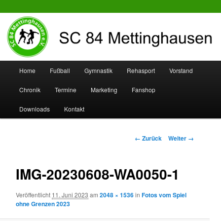
SC 84 Mettinghausen
Hauptmenü
Home
Fußball
Gymnastik
Rehasport
Vorstand
Zum
Zum
Chronik
Termine
Marketing
Fanshop
Inhalt
sekundären
Downloads
Kontakt
wechseln
Inhalt
wechseln
Bilder-
← Zurück
Weiter →
Navigation
IMG-20230608-WA0050-1
Veröffentlicht
11. Juni 2023
am
2048 × 1536
in
Fotos vom Spiel
ohne Grenzen 2023