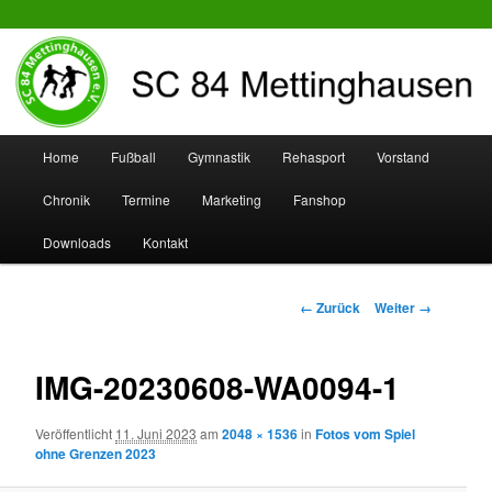
SC 84 Mettinghausen
Hauptmenü
Home
Fußball
Gymnastik
Rehasport
Vorstand
Zum
Zum
Chronik
Termine
Marketing
Fanshop
Inhalt
sekundären
Downloads
Kontakt
wechseln
Inhalt
wechseln
Bilder-
← Zurück
Weiter →
Navigation
IMG-20230608-WA0094-1
Veröffentlicht
11. Juni 2023
am
2048 × 1536
in
Fotos vom Spiel
ohne Grenzen 2023