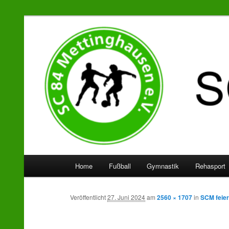
SC 84 Mettinghausen
Hauptmenü
Home
Fußball
Gymnastik
Rehasport
Zum
Zum
Inhalt
sekundären
Veröffentlicht
27. Juni 2024
am
2560 × 1707
in
SCM feier
wechseln
Inhalt