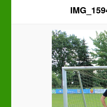
IMG_159
wechseln