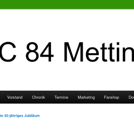
Vorstand
Chronik
Termine
Marketing
Fanshop
Do
te 40-jähriges Jubiläum