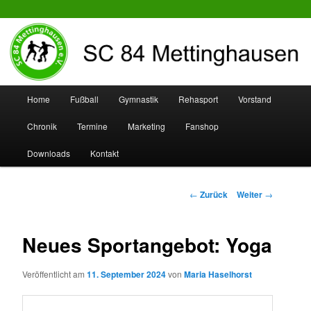
SC 84 Mettinghausen
Hauptmenü
Home
Fußball
Gymnastik
Rehasport
Vorstand
Zum
Zum
Chronik
Termine
Marketing
Fanshop
Inhalt
sekundären
Downloads
Kontakt
wechseln
Inhalt
wechseln
Beitrags-
←
Zurück
Weiter
→
Navigation
Neues Sportangebot: Yoga
Veröffentlicht am
11. September 2024
von
Maria Haselhorst