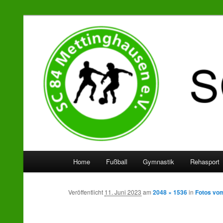
SC 84 Mettinghausen
Hauptmenü
Home
Fußball
Gymnastik
Rehasport
Zum
Zum
Inhalt
sekundären
Veröffentlicht
11. Juni 2023
am
2048 × 1536
in
Fotos vom
wechseln
Inhalt