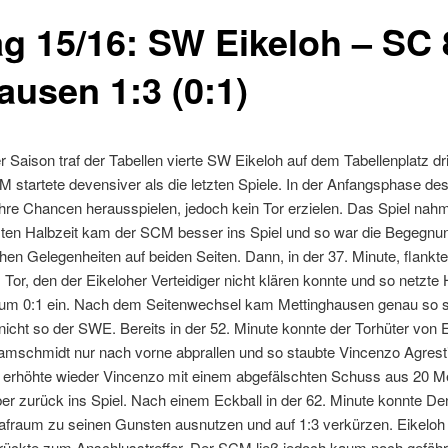
tag 15/16: SW Eikeloh – SC 
ausen 1:3 (0:1)
 Saison traf der Tabellen vierte SW Eikeloh auf dem Tabellenplatz dr
startete devensiver als die letzten Spiele. In der Anfangsphase des
hre Chancen herausspielen, jedoch kein Tor erzielen. Das Spiel na
sten Halbzeit kam der SCM besser ins Spiel und so war die Begegnu
en Gelegenheiten auf beiden Seiten. Dann, in der 37. Minute, flankt
 Tor, den der Eikeloher Verteidiger nicht klären konnte und so netzte
um 0:1 ein. Nach dem Seitenwechsel kam Mettinghausen genau so sp
 nicht so der SWE. Bereits in der 52. Minute konnte der Torhüter von 
amschmidt nur nach vorne abprallen und so staubte Vincenzo Agrest
r erhöhte wieder Vincenzo mit einem abgefälschten Schuss aus 20 Me
er zurück ins Spiel. Nach einem Eckball in der 62. Minute konnte De
fraum zu seinen Gunsten ausnutzen und auf 1:3 verkürzen. Eikeloh 
drückte zum Anschlusstreffer. Der SCM ließ jedoch kaum noch gefähr