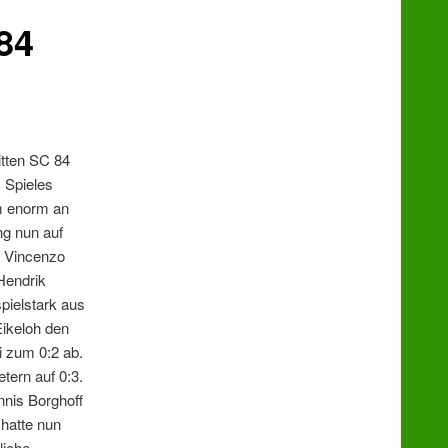
84
itten SC 84
 Spieles
hm enorm an
ng nun auf
e Vincenzo
 Hendrik
ielstark aus
Eikeloh den
i zum 0:2 ab.
tern auf 0:3.
nnis Borghoff
hatte nun
liche