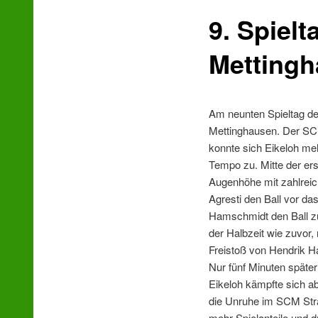
9. Spiel
wechseln
Mettingh
Am neunten Spieltag der
Mettinghausen. Der SCM 
konnte sich Eikeloh me
Tempo zu. Mitte der er
Augenhöhe mit zahlreich
Agresti den Ball vor das
Hamschmidt den Ball z
der Halbzeit wie zuvor,
Freistoß von Hendrik H
Nur fünf Minuten späte
Eikeloh kämpfte sich ab
die Unruhe im SCM Stra
mehr Spielanteile und 