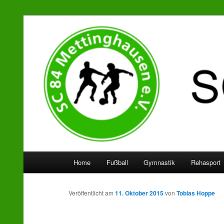
SC 84 Mettinghausen
Hauptmenü
Home
Fußball
Gymnastik
Rehasport
Zum
Zum
Inhalt
sekundären
Veröffentlicht am
11. Oktober 2015
von
Tobias Hoppe
wechseln
Inhalt