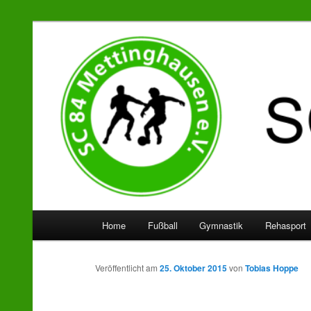
SC 84 Mettinghausen
Hauptmenü
Home
Fußball
Gymnastik
Rehasport
Zum
Zum
Inhalt
sekundären
Veröffentlicht am
25. Oktober 2015
von
Tobias Hoppe
wechseln
Inhalt