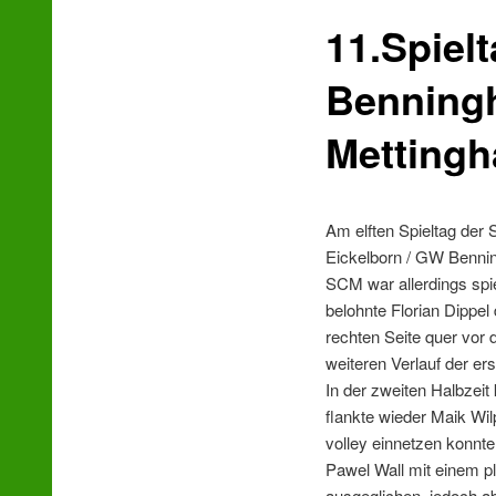
11.Spiel
wechseln
Benningh
Mettingh
Am elften Spieltag der
Eickelborn / GW Benning
SCM war allerdings spi
belohnte Florian Dippe
rechten Seite quer vor 
weiteren Verlauf der e
In der zweiten Halbzeit
flankte wieder Maik Wil
volley einnetzen konnt
Pawel Wall mit einem pl
ausgeglichen, jedoch a