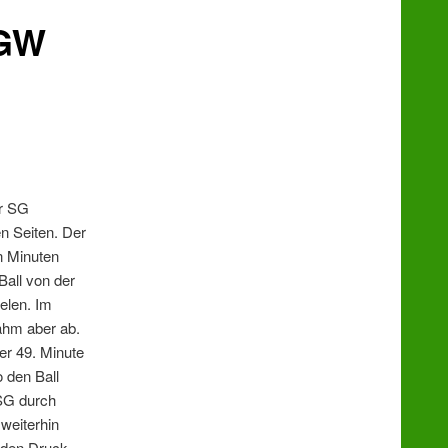
 GW
er SG
n Seiten. Der
n Minuten
Ball von der
elen. Im
ahm aber ab.
er 49. Minute
 den Ball
 SG durch
weiterhin
 den Druck.