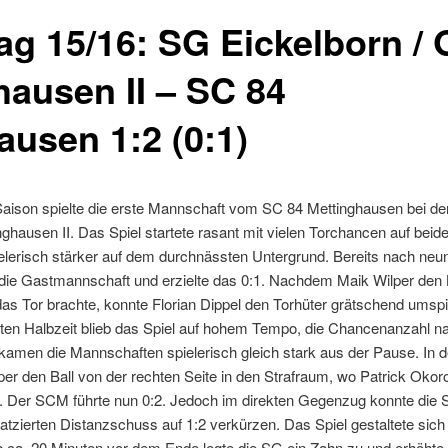
tag 15/16: SG Eickelborn /
ausen II – SC 84
ausen 1:2 (0:1)
 Saison spielte die erste Mannschaft vom SC 84 Mettinghausen bei d
hausen II. Das Spiel startete rasant mit vielen Torchancen auf beide
elerisch stärker auf dem durchnässten Untergrund. Bereits nach neu
l die Gastmannschaft und erzielte das 0:1. Nachdem Maik Wilper den 
das Tor brachte, konnte Florian Dippel den Torhüter grätschend umspi
rsten Halbzeit blieb das Spiel auf hohem Tempo, die Chancenanzahl n
 kamen die Mannschaften spielerisch gleich stark aus der Pause. In d
per den Ball von der rechten Seite in den Strafraum, wo Patrick Okoro
e. Der SCM führte nun 0:2. Jedoch im direkten Gegenzug konnte die
atzierten Distanzschuss auf 1:2 verkürzen. Das Spiel gestaltete sich 
b ca. 20 Minuten vor dem Ende legte die SG ein Zahn zu und erhöhte