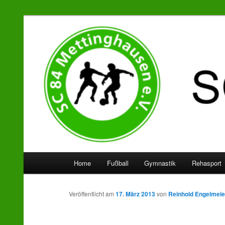
SC 84 Mettinghausen
Hauptmenü
Home
Fußball
Gymnastik
Rehasport
Zum
Zum
Inhalt
sekundären
Veröffentlicht am
17. März 2013
von
Reinhold Engelmeie
wechseln
Inhalt