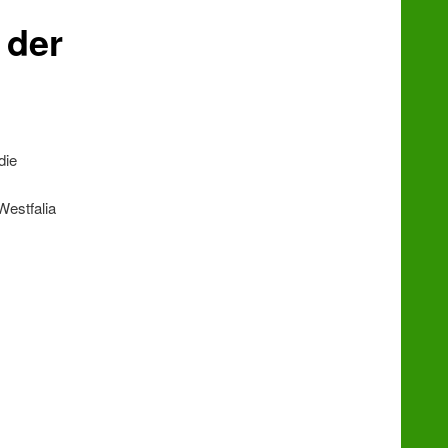
 der
die
estfalia