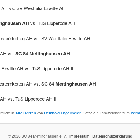
AH vs. SV Westfalia Erwitte AH
inghausen AH
vs. TuS Lipperode AH II
sternkotten AH vs. SV Westfalia Erwitte AH
 AH vs.
SC 84 Mettinghausen AH
 Erwitte AH vs. TuS Lipperode AH II
sternkotten AH vs.
SC 84 Mettinghausen AH
AH vs. TuS Lipperode AH II
ntlicht in
Alte Herren
von
Reinhold Engelmeier
. Setze ein Lesezeichen zum
Perm
© 2026 SC 84 Mettinghausen e. V. |
Impressum
|
Datenschutzerklärung