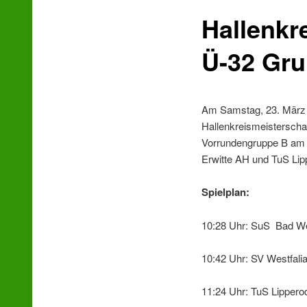
Hallenkr
wechseln
Ü-32 Gr
Am Samstag, 23. März u
Hallenkreismeisterschaf
Vorrundengruppe B am
Erwitte AH und TuS Lip
Spielplan:
10:28 Uhr: SuS Bad We
10:42 Uhr: SV Westfali
11:24 Uhr: TuS Lipper