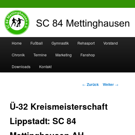
SC 84 Mettinghausen
Hauptmenü
Home
Fußball
Gymnastik
Rehasport
Vorstand
Zum
Zum
Chronik
Termine
Marketing
Fanshop
Inhalt
sekundären
Downloads
Kontakt
wechseln
Inhalt
wechseln
Beitrags-
←
Zurück
Weiter
→
Navigation
Ü-32 Kreismeisterschaft
Lippstadt: SC 84