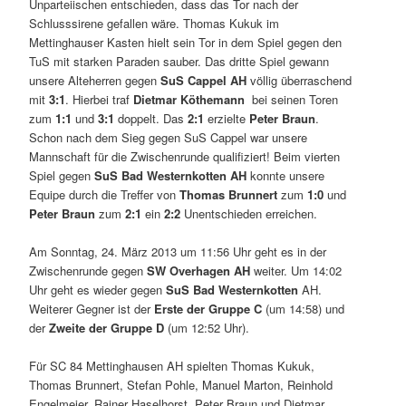
Unparteiischen entschieden, dass das Tor nach der
Schlusssirene gefallen wäre. Thomas Kukuk im
Mettinghauser Kasten hielt sein Tor in dem Spiel gegen den
TuS mit starken Paraden sauber. Das dritte Spiel gewann
unsere Alteherren gegen
SuS Cappel AH
völlig überraschend
mit
3:1
. Hierbei traf
Dietmar Köthemann
bei seinen Toren
zum
1:1
und
3:1
doppelt. Das
2:1
erzielte
Peter Braun
.
Schon nach dem Sieg gegen SuS Cappel war unsere
Mannschaft für die Zwischenrunde qualifiziert! Beim vierten
Spiel gegen
SuS Bad Westernkotten AH
konnte unsere
Equipe durch die Treffer von
Thomas Brunnert
zum
1:0
und
Peter Braun
zum
2:1
ein
2:2
Unentschieden erreichen.
Am Sonntag, 24. März 2013 um 11:56 Uhr geht es in der
Zwischenrunde gegen
SW Overhagen AH
weiter. Um 14:02
Uhr geht es wieder gegen
SuS Bad Westernkotten
AH.
Weiterer Gegner ist der
Erste der Gruppe C
(um 14:58) und
der
Zweite der Gruppe D
(um 12:52 Uhr).
Für SC 84 Mettinghausen AH spielten Thomas Kukuk,
Thomas Brunnert, Stefan Pohle, Manuel Marton, Reinhold
Engelmeier, Rainer Haselhorst, Peter Braun und Dietmar