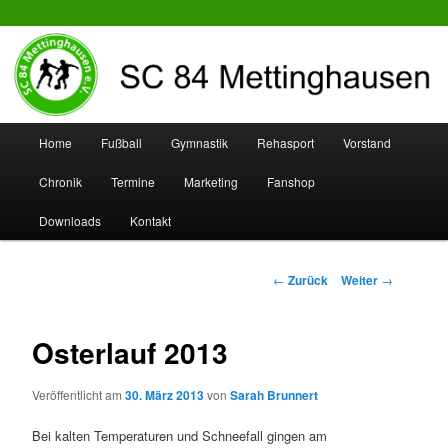
SC 84 Mettinghausen
Hauptmenü
Home
Fußball
Gymnastik
Rehasport
Vorstand
Zum
Zum
Chronik
Termine
Marketing
Fanshop
Inhalt
sekundären
Downloads
Kontakt
wechseln
Inhalt
wechseln
Beitrags-
←
Zurück
Weiter
→
Navigation
Osterlauf 2013
Veröffentlicht am
30. März 2013
von
Sarah Brunnert
Bei kalten Temperaturen und Schneefall gingen am