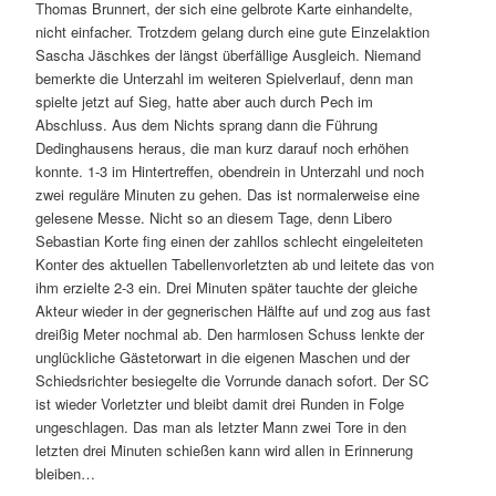
Thomas Brunnert, der sich eine gelbrote Karte einhandelte,
nicht einfacher. Trotzdem gelang durch eine gute Einzelaktion
Sascha Jäschkes der längst überfällige Ausgleich. Niemand
bemerkte die Unterzahl im weiteren Spielverlauf, denn man
spielte jetzt auf Sieg, hatte aber auch durch Pech im
Abschluss. Aus dem Nichts sprang dann die Führung
Dedinghausens heraus, die man kurz darauf noch erhöhen
konnte. 1-3 im Hintertreffen, obendrein in Unterzahl und noch
zwei reguläre Minuten zu gehen. Das ist normalerweise eine
gelesene Messe. Nicht so an diesem Tage, denn Libero
Sebastian Korte fing einen der zahllos schlecht eingeleiteten
Konter des aktuellen Tabellenvorletzten ab und leitete das von
ihm erzielte 2-3 ein. Drei Minuten später tauchte der gleiche
Akteur wieder in der gegnerischen Hälfte auf und zog aus fast
dreißig Meter nochmal ab. Den harmlosen Schuss lenkte der
unglückliche Gästetorwart in die eigenen Maschen und der
Schiedsrichter besiegelte die Vorrunde danach sofort. Der SC
ist wieder Vorletzter und bleibt damit drei Runden in Folge
ungeschlagen. Das man als letzter Mann zwei Tore in den
letzten drei Minuten schießen kann wird allen in Erinnerung
bleiben…