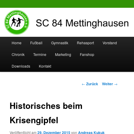
SC 84 Mettinghausen
Hauptmenü
Home
Fußball
Gymnastik
Rehasport
Vorstand
Zum
Zum
Chronik
Termine
Marketing
Fanshop
Inhalt
sekundären
Downloads
Kontakt
wechseln
Inhalt
wechseln
Beitrags-
←
Zurück
Weiter
→
Navigation
Historisches beim
Krisengipfel
Veröffentlicht am
29. Dezember 2015
von
Andreas Kukuk