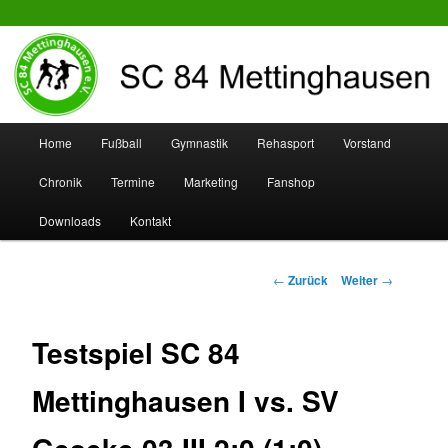
SC 84 Mettinghausen
Hauptmenü
Home
Fußball
Gymnastik
Rehasport
Vorstand
Zum
Zum
Chronik
Termine
Marketing
Fanshop
Inhalt
sekundären
Downloads
Kontakt
wechseln
Inhalt
wechseln
Beitrags-
←
Zurück
Weiter
→
Navigation
Testspiel SC 84
Mettinghausen I vs. SV