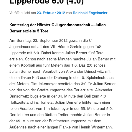
Lipperode 6:0 (4:0)
Veröffentlicht am
23. Februar 2012
von
Reinhold Engelmeier
Kantersieg der Hörster C-Jugendmannschaft – Julian
Berner erzielte 5 Tore
Am Sonntag, 23. September 2012 gewann die C-
Jugendmannschaft des VfL Hörste-Garfeln gegen TuS
Lipperode mit 6:0. Dabei konnte Julian Berner fünf Tore
erzielen. Schon nach sechs Minuten machte Julian Berner mit
einem Kopfball aus fünf Metern das 1:0. Das 2:0 schoss
Julian Berner nach Vorarbeit von Alexander Brinschwitz mit
einem linken Fuß aus der Drehung in der 10. Spielminute aus
drei Metern. Tim Ickemeyer bereitete das 3:0 für Julian Berner
vor, der von der Strafraumgrenze das Tor erzielte. Alexander
Brinschwitz bugsierte in der 34. Minute den Ball zum 4:0
Halbzeitstand ins Tornetz. Julian Berner erhöhte nach einer
tollen Vorarbeit von Tim Ickemeyer in der 55. Minute auf 5:0.
Den letzten und den fünften Treffer machte Julian Berner in
der 65. Minute von der Fünfmeterraumgrenze mit dem
Außenriss nach einer langen Flanke von Henrik Wintermann.