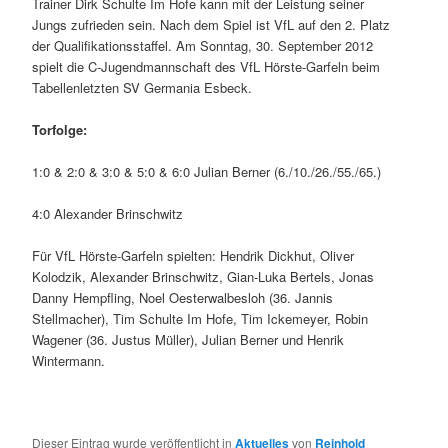
Trainer Dirk Schulte Im Hofe kann mit der Leistung seiner
Jungs zufrieden sein. Nach dem Spiel ist VfL auf den 2. Platz
der Qualifikationsstaffel. Am Sonntag, 30. September 2012
spielt die C-Jugendmannschaft des VfL Hörste-Garfeln beim
Tabellenletzten SV Germania Esbeck.
Torfolge:
1:0 & 2:0 & 3:0 & 5:0 & 6:0 Julian Berner (6./10./26./55./65.)
4:0 Alexander Brinschwitz
Für VfL Hörste-Garfeln spielten: Hendrik Dickhut, Oliver
Kolodzik, Alexander Brinschwitz, Gian-Luka Bertels, Jonas
Danny Hempfling, Noel Oesterwalbesloh (36. Jannis
Stellmacher), Tim Schulte Im Hofe, Tim Ickemeyer, Robin
Wagener (36. Justus Müller), Julian Berner und Henrik
Wintermann.
Dieser Eintrag wurde veröffentlicht in
Aktuelles
von
Reinhold