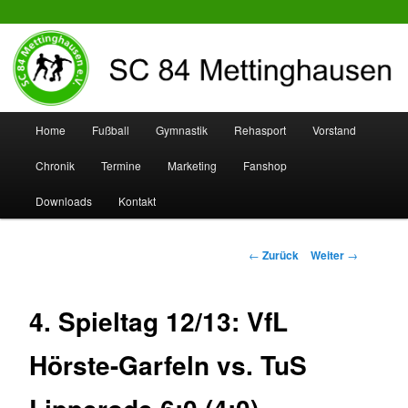
SC 84 Mettinghausen
Hauptmenü
Home
Fußball
Gymnastik
Rehasport
Vorstand
Zum
Zum
Chronik
Termine
Marketing
Fanshop
Inhalt
sekundären
Downloads
Kontakt
wechseln
Inhalt
wechseln
Beitrags-
←
Zurück
Weiter
→
Navigation
4. Spieltag 12/13: VfL
Hörste-Garfeln vs. TuS