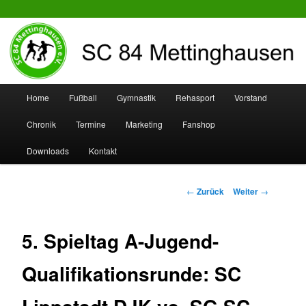
SC 84 Mettinghausen
Hauptmenü
Home
Fußball
Gymnastik
Rehasport
Vorstand
Zum
Zum
Chronik
Termine
Marketing
Fanshop
Inhalt
sekundären
Downloads
Kontakt
wechseln
Inhalt
wechseln
Beitrags-
←
Zurück
Weiter
→
Navigation
5. Spieltag A-Jugend-
Qualifikationsrunde: SC