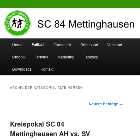
SC 84 Mettinghausen
Hauptmenü
Fußball
Home
Gymnastik
Rehasport
Vorstand
Zum
Zum
Chronik
Termine
Marketing
Fanshop
Inhalt
sekundären
Downloads
Kontakt
wechseln
Inhalt
wechseln
ARCHIV DER KATEGORIE:
ALTE HERREN
Beitrags-
Neuere Beiträge
→
Navigation
Kreispokal SC 84
Mettinghausen AH vs. SV