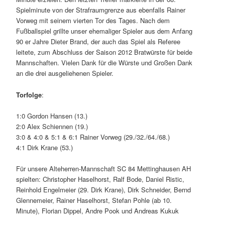
Spielminute von der Strafraumgrenze aus ebenfalls Rainer
Vorweg mit seinem vierten Tor des Tages. Nach dem
Fußballspiel grillte unser ehemaliger Spieler aus dem Anfang
90 er Jahre Dieter Brand, der auch das Spiel als Referee
leitete, zum Abschluss der Saison 2012 Bratwürste für beide
Mannschaften. Vielen Dank für die Würste und Großen Dank
an die drei ausgeliehenen Spieler.
Torfolge
:
1:0 Gordon Hansen (13.)
2:0 Alex Schiennen (19.)
3:0 & 4:0 & 5:1 & 6:1 Rainer Vorweg (29./32./64./68.)
4:1 Dirk Krane (53.)
Für unsere Alteherren-Mannschaft SC 84 Mettinghausen AH
spielten: Christopher Haselhorst, Ralf Bode, Daniel Ristic,
Reinhold Engelmeier (29. Dirk Krane), Dirk Schneider, Bernd
Glennemeier, Rainer Haselhorst, Stefan Pohle (ab 10.
Minute), Florian Dippel, Andre Pook und Andreas Kukuk