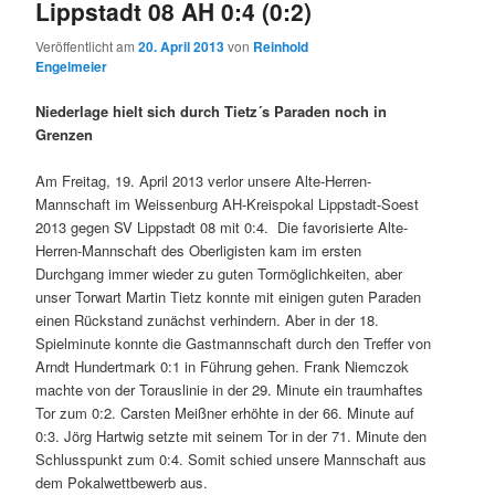
Lippstadt 08 AH 0:4 (0:2)
Veröffentlicht am
20. April 2013
von
Reinhold
Engelmeier
Niederlage hielt sich durch Tietz´s Paraden noch in
Grenzen
Am Freitag, 19. April 2013 verlor unsere Alte-Herren-
Mannschaft im Weissenburg AH-Kreispokal Lippstadt-Soest
2013 gegen SV Lippstadt 08 mit 0:4. Die favorisierte Alte-
Herren-Mannschaft des Oberligisten kam im ersten
Durchgang immer wieder zu guten Tormöglichkeiten, aber
unser Torwart Martin Tietz konnte mit einigen guten Paraden
einen Rückstand zunächst verhindern. Aber in der 18.
Spielminute konnte die Gastmannschaft durch den Treffer von
Arndt Hundertmark 0:1 in Führung gehen. Frank Niemczok
machte von der Torauslinie in der 29. Minute ein traumhaftes
Tor zum 0:2. Carsten Meißner erhöhte in der 66. Minute auf
0:3. Jörg Hartwig setzte mit seinem Tor in der 71. Minute den
Schlusspunkt zum 0:4. Somit schied unsere Mannschaft aus
dem Pokalwettbewerb aus.