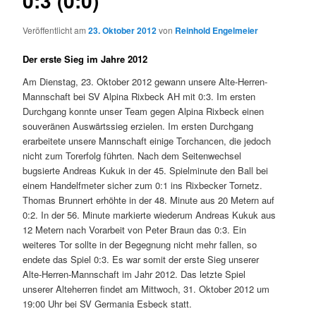
0:3 (0:0)
Veröffentlicht am
23. Oktober 2012
von
Reinhold Engelmeier
Der erste Sieg im Jahre 2012
Am Dienstag, 23. Oktober 2012 gewann unsere Alte-Herren-
Mannschaft bei SV Alpina Rixbeck AH mit 0:3. Im ersten
Durchgang konnte unser Team gegen Alpina Rixbeck einen
souveränen Auswärtssieg erzielen. Im ersten Durchgang
erarbeitete unsere Mannschaft einige Torchancen, die jedoch
nicht zum Torerfolg führten. Nach dem Seitenwechsel
bugsierte Andreas Kukuk in der 45. Spielminute den Ball bei
einem Handelfmeter sicher zum 0:1 ins Rixbecker Tornetz.
Thomas Brunnert erhöhte in der 48. Minute aus 20 Metern auf
0:2. In der 56. Minute markierte wiederum Andreas Kukuk aus
12 Metern nach Vorarbeit von Peter Braun das 0:3. Ein
weiteres Tor sollte in der Begegnung nicht mehr fallen, so
endete das Spiel 0:3. Es war somit der erste Sieg unserer
Alte-Herren-Mannschaft im Jahr 2012. Das letzte Spiel
unserer Alteherren findet am Mittwoch, 31. Oktober 2012 um
19:00 Uhr bei SV Germania Esbeck statt.