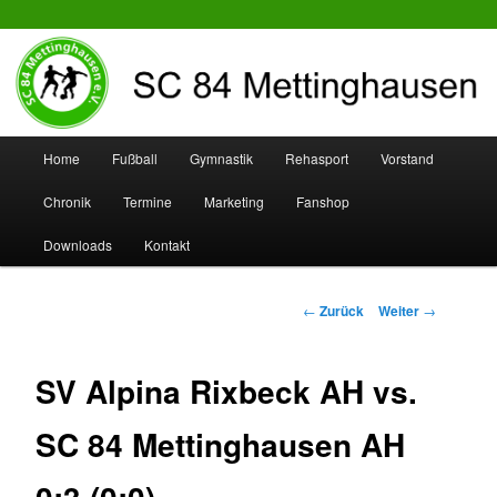
SC 84 Mettinghausen
Hauptmenü
Home
Fußball
Gymnastik
Rehasport
Vorstand
Zum
Zum
Chronik
Termine
Marketing
Fanshop
Inhalt
sekundären
Downloads
Kontakt
wechseln
Inhalt
wechseln
Beitrags-
←
Zurück
Weiter
→
Navigation
SV Alpina Rixbeck AH vs.
SC 84 Mettinghausen AH