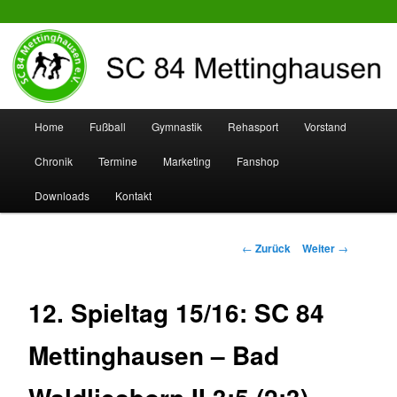
SC 84 Mettinghausen
Hauptmenü
Home
Fußball
Gymnastik
Rehasport
Vorstand
Zum
Zum
Chronik
Termine
Marketing
Fanshop
Inhalt
sekundären
Downloads
Kontakt
wechseln
Inhalt
wechseln
Beitrags-
←
Zurück
Weiter
→
Navigation
12. Spieltag 15/16: SC 84
Mettinghausen – Bad