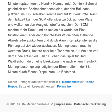
Minuten später konnte Hendrik Hamschmidt Dominik Schmidt
gefährlich am Sechszehner anspielen, der den Ball dann
platziert ins Eck schieben konnte und auf 2:3 verkürzte. Nach
der Halbzeit kam der SCM offensiver zurück auf den Platz
und wollte nun den Ausgleichstreffer erzielen. Der SCM
machte mehr Druck und es schien als würde der Plan
funktionieren. Aber dann konnte Bad W. die offen stehende
Abwehrreihe auskontern und durch Aaron Kempkensteffen die
Führung auf 2:4 wieder ausbauen. Mettinghausen machte
weiterhin Druck, konnte aber kein Tor erzielen. 10 Minuten vor
dem Ende entschied Julian Puchert das Spiel für Bad
Waldliesborn durch eine Direktabnahme nach einem Freistoß.
Mettinghausen gelang lediglich der Ehrentreffer in der 88.
Minute durch Florian Dippel zum 3:5 Endstand.
Dieser Eintrag wurde veröffentlicht in
1. Mannschaft
von
Tobias
Hoppe
. Setze ein Lesezeichen zum
Permalink
.
© 2026 SC 84 Mettinghausen e. V. |
Impressum
|
Datenschutzerklärung