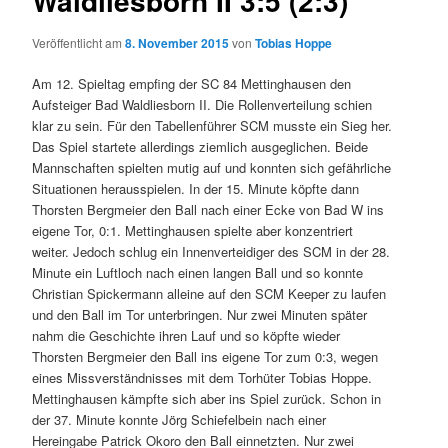
Waldliesborn II 3:5 (2:3)
Veröffentlicht am
8. November 2015
von
Tobias Hoppe
Am 12. Spieltag empfing der SC 84 Mettinghausen den
Aufsteiger Bad Waldliesborn II. Die Rollenverteilung schien
klar zu sein. Für den Tabellenführer SCM musste ein Sieg her.
Das Spiel startete allerdings ziemlich ausgeglichen. Beide
Mannschaften spielten mutig auf und konnten sich gefährliche
Situationen herausspielen. In der 15. Minute köpfte dann
Thorsten Bergmeier den Ball nach einer Ecke von Bad W ins
eigene Tor, 0:1. Mettinghausen spielte aber konzentriert
weiter. Jedoch schlug ein Innenverteidiger des SCM in der 28.
Minute ein Luftloch nach einen langen Ball und so konnte
Christian Spickermann alleine auf den SCM Keeper zu laufen
und den Ball im Tor unterbringen. Nur zwei Minuten später
nahm die Geschichte ihren Lauf und so köpfte wieder
Thorsten Bergmeier den Ball ins eigene Tor zum 0:3, wegen
eines Missverständnisses mit dem Torhüter Tobias Hoppe.
Mettinghausen kämpfte sich aber ins Spiel zurück. Schon in
der 37. Minute konnte Jörg Schiefelbein nach einer
Hereingabe Patrick Okoro den Ball einnetzten. Nur zwei