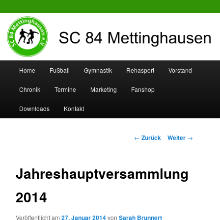
SC 84 Mettinghausen
Hauptmenü
Home
Fußball
Gymnastik
Rehasport
Vorstand
Zum
Zum
Chronik
Termine
Marketing
Fanshop
Inhalt
sekundären
Downloads
Kontakt
wechseln
Inhalt
wechseln
Beitrags-
←
Zurück
Weiter
→
Navigation
Jahreshauptversammlung
2014
Veröffentlicht am
27. Januar 2014
von
Sarah Brunnert