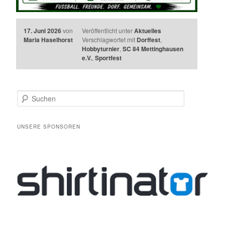
17. Juni 2026
von
Veröffentlicht unter
Aktuelles
Maria Haselhorst
Verschlagwortet mit
Dorffest
,
Hobbyturnier
,
SC 84 Mettinghausen
e.V.
,
Sportfest
S
u
c
h
UNSERE SPONSOREN
e
n