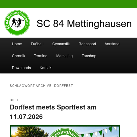
SC 84 Mettinghausen
Hauptmenü
Home
Fußball
Gymnastik
Rehasport
Vorstand
Zum
Zum
Chronik
Termine
Marketing
Fanshop
Inhalt
sekundären
Downloads
Kontakt
wechseln
Inhalt
wechseln
SCHLAGWORT-ARCHIVE:
DORFFEST
BILD
Dorffest meets Sportfest am
11.07.2026